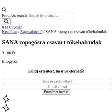
Products search
0
Ft
0
Kosár
Kezdőlap
/
Rágcsálnivaló
/ SANA ropogósra csavart tőkehalrudak
SANA ropogósra csavart tőkehalrudak
3 100
Ft
Elfogyott
Küldj értesítést, ha újra elérhető!