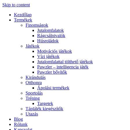
Skip to content
Kezdőlap
Termékek
Finomságok
Jutalomfalatok
Rágcsálnivalók
Húsroládok
Játékok
Motivációs játékok
Vízi játékok
Jutalomfalattal tölthető játékok
Pawzler – intelligencia játék
Pawzler bővítők
Kirándulás
Otthonra
Ápolási termékek
Sportolás
Tréning
Targetek
Táplálék kiegészítők
Utazás
Blog
Rólunk
Kapcsolat