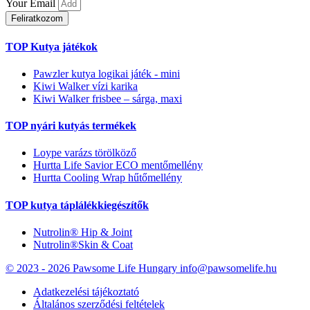
Your Email
Feliratkozom
TOP Kutya játékok
Pawzler kutya logikai játék - mini
Kiwi Walker vízi karika
Kiwi Walker frisbee – sárga, maxi
TOP nyári kutyás termékek
Loype varázs törölköző
Hurtta Life Savior ECO mentőmellény
Hurtta Cooling Wrap hűtőmellény
TOP kutya táplálékkiegészítők
Nutrolin® Hip & Joint
Nutrolin®Skin & Coat
© 2023 - 2026 Pawsome Life Hungary info@pawsomelife.hu
Adatkezelési tájékoztató
Általános szerződési feltételek