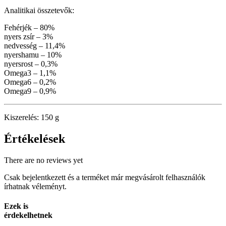
Analitikai összetevők:
Fehérjék – 80%
nyers zsír – 3%
nedvesség – 11,4%
nyershamu – 10%
nyersrost – 0,3%
Omega3 – 1,1%
Omega6 – 0,2%
Omega9 – 0,9%
Kiszerelés: 150 g
Értékelések
There are no reviews yet
Csak bejelentkezett és a terméket már megvásárolt felhasználók
írhatnak véleményt.
Ezek is
érdekelhetnek