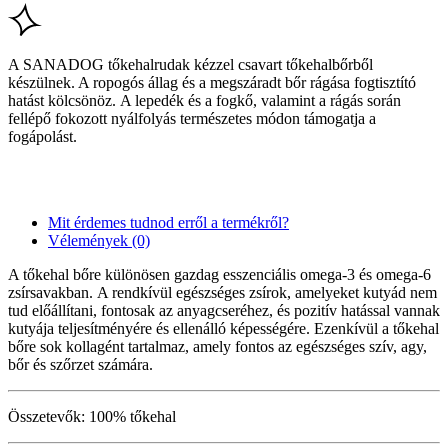
A SANADOG tőkehalrudak kézzel csavart tőkehalbőrből
készülnek. A ropogós állag és a megszáradt bőr rágása fogtisztító
hatást kölcsönöz. A lepedék és a fogkő, valamint a rágás során
fellépő fokozott nyálfolyás természetes módon támogatja a
fogápolást.
Mit érdemes tudnod erről a termékről?
Vélemények (0)
A tőkehal bőre különösen gazdag esszenciális omega-3 és omega-6
zsírsavakban. A rendkívül egészséges zsírok, amelyeket kutyád nem
tud előállítani, fontosak az anyagcseréhez, és pozitív hatással vannak
kutyája teljesítményére és ellenálló képességére. Ezenkívül a tőkehal
bőre sok kollagént tartalmaz, amely fontos az egészséges szív, agy,
bőr és szőrzet számára.
Összetevők: 100% tőkehal