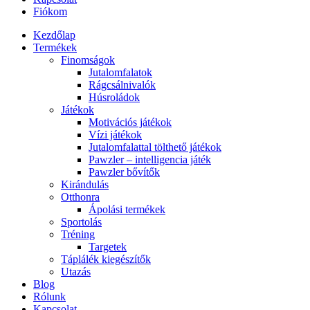
Fiókom
Kezdőlap
Termékek
Finomságok
Jutalomfalatok
Rágcsálnivalók
Húsroládok
Játékok
Motivációs játékok
Vízi játékok
Jutalomfalattal tölthető játékok
Pawzler – intelligencia játék
Pawzler bővítők
Kirándulás
Otthonra
Ápolási termékek
Sportolás
Tréning
Targetek
Táplálék kiegészítők
Utazás
Blog
Rólunk
Kapcsolat