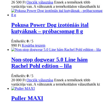
26 500
Ft
Opciók választása
Ennek a terméknek több
variációja van. A változatok a termékoldalon választhatók ki
Pokusa Power Dog izotóniás ital
kutyáknak – próbacsomag 8 g
Értékelés:
0
/ 5
990
Ft
Kosárba teszem
Non-stop dogwear 5.0 Line hám
Rachel Pohl edition – lila
Értékelés:
0
/ 5
20 000
Ft
Opciók választása
Ennek a terméknek több
variációja van. A változatok a termékoldalon választhatók ki
Puller MAXI