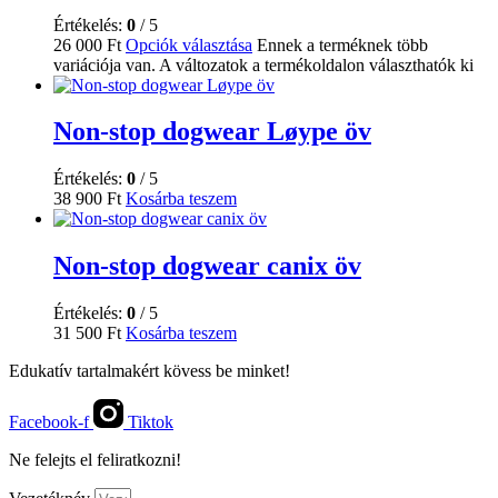
Értékelés:
0
/ 5
26 000
Ft
Opciók választása
Ennek a terméknek több
variációja van. A változatok a termékoldalon választhatók ki
Non-stop dogwear Løype öv
Értékelés:
0
/ 5
38 900
Ft
Kosárba teszem
Non-stop dogwear canix öv
Értékelés:
0
/ 5
31 500
Ft
Kosárba teszem
Edukatív tartalmakért kövess be minket!
Facebook-f
Tiktok
Ne felejts el feliratkozni!