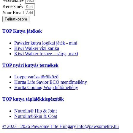
Vezetéknév
Keresztnév
Your Email
Feliratkozom
TOP Kutya játékok
Pawzler kutya logikai játék - mini
Kiwi Walker vízi karika
Kiwi Walker frisbee – sárga, maxi
TOP nyári kutyás termékek
Loype varázs törölköző
Hurtta Life Savior ECO mentőmellény
Hurtta Cooling Wrap hűtőmellény
TOP kutya táplálékkiegészítők
Nutrolin® Hip & Joint
Nutrolin®Skin & Coat
© 2023 - 2026 Pawsome Life Hungary info@pawsomelife.hu