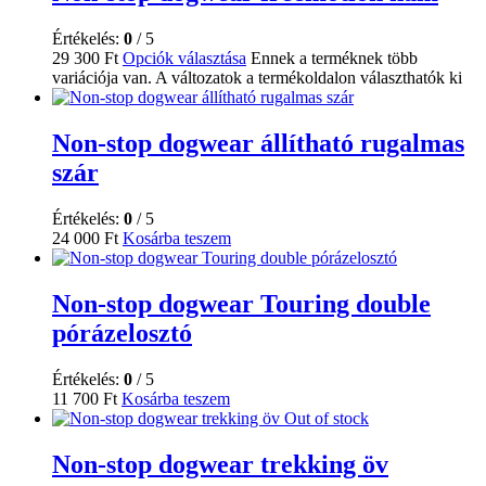
Értékelés:
0
/ 5
29 300
Ft
Opciók választása
Ennek a terméknek több
variációja van. A változatok a termékoldalon választhatók ki
Non-stop dogwear állítható rugalmas
szár
Értékelés:
0
/ 5
24 000
Ft
Kosárba teszem
Non-stop dogwear Touring double
pórázelosztó
Értékelés:
0
/ 5
11 700
Ft
Kosárba teszem
Out of stock
Non-stop dogwear trekking öv