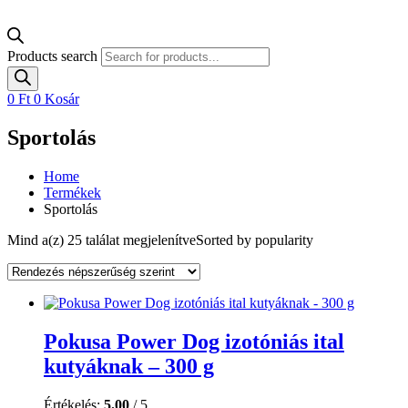
Products search
0
Ft
0
Kosár
Sportolás
Home
Termékek
Sportolás
Mind a(z) 25 találat megjelenítve
Sorted by popularity
Pokusa Power Dog izotóniás ital
kutyáknak – 300 g
Értékelés:
5.00
/ 5