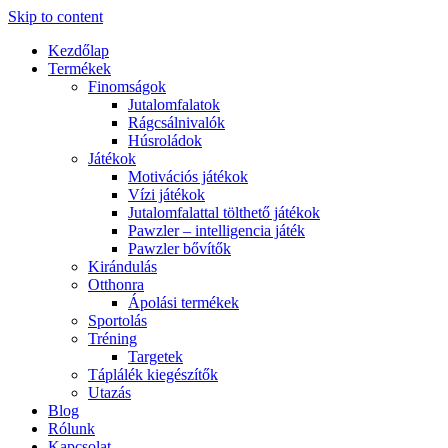
Skip to content
Kezdőlap
Termékek
Finomságok
Jutalomfalatok
Rágcsálnivalók
Húsroládok
Játékok
Motivációs játékok
Vízi játékok
Jutalomfalattal tölthető játékok
Pawzler – intelligencia játék
Pawzler bővítők
Kirándulás
Otthonra
Ápolási termékek
Sportolás
Tréning
Targetek
Táplálék kiegészítők
Utazás
Blog
Rólunk
Kapcsolat