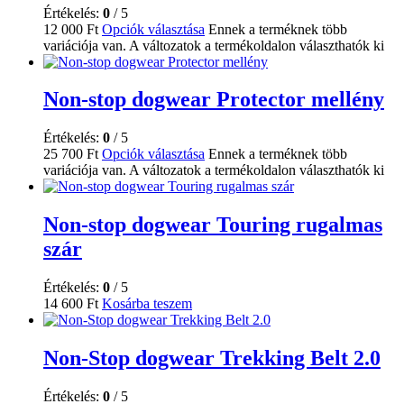
Értékelés:
0
/ 5
12 000
Ft
Opciók választása
Ennek a terméknek több
variációja van. A változatok a termékoldalon választhatók ki
Non-stop dogwear Protector mellény
Értékelés:
0
/ 5
25 700
Ft
Opciók választása
Ennek a terméknek több
variációja van. A változatok a termékoldalon választhatók ki
Non-stop dogwear Touring rugalmas
szár
Értékelés:
0
/ 5
14 600
Ft
Kosárba teszem
Non-Stop dogwear Trekking Belt 2.0
Értékelés:
0
/ 5