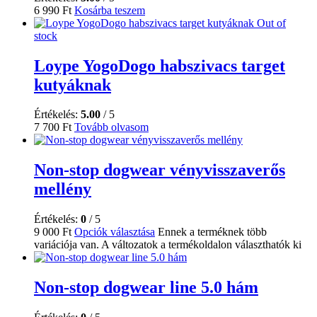
6 990
Ft
Kosárba teszem
Out of
stock
Loype YogoDogo habszivacs target
kutyáknak
Értékelés:
5.00
/ 5
7 700
Ft
Tovább olvasom
Non-stop dogwear vényvisszaverős
mellény
Értékelés:
0
/ 5
9 000
Ft
Opciók választása
Ennek a terméknek több
variációja van. A változatok a termékoldalon választhatók ki
Non-stop dogwear line 5.0 hám