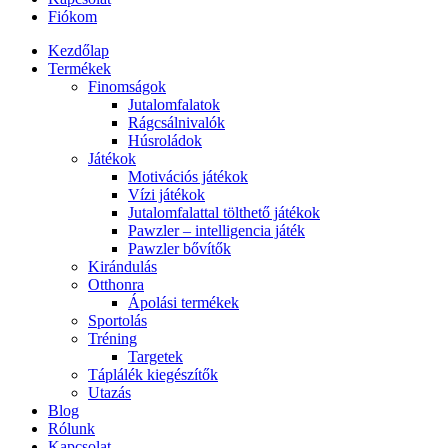
Fiókom
Kezdőlap
Termékek
Finomságok
Jutalomfalatok
Rágcsálnivalók
Húsroládok
Játékok
Motivációs játékok
Vízi játékok
Jutalomfalattal tölthető játékok
Pawzler – intelligencia játék
Pawzler bővítők
Kirándulás
Otthonra
Ápolási termékek
Sportolás
Tréning
Targetek
Táplálék kiegészítők
Utazás
Blog
Rólunk
Kapcsolat