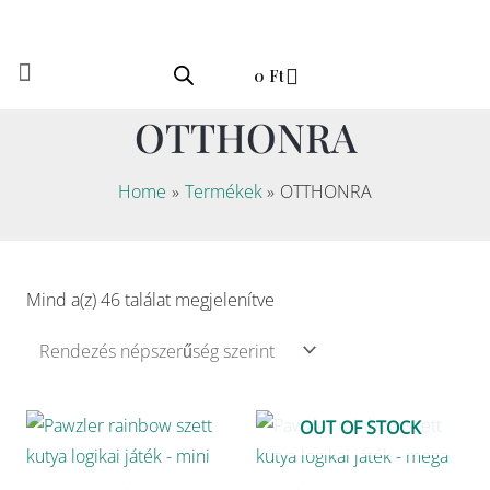
Skip
to
Kosár
content
0
Ft
OTTHONRA
Home
Termékek
OTTHONRA
Sorted
by
popularity
Mind a(z) 46 találat megjelenítve
OUT OF STOCK