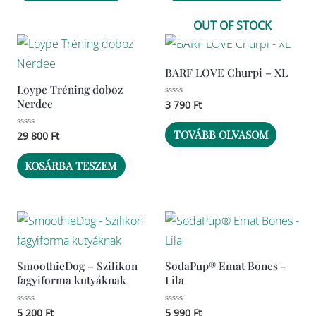
válto
a
OUT OF STOCK
term
válas
BARF LOVE Churpi – XL
ki
Loype Tréning doboz
Nerdee
Értékelés:
3 790
Ft
0
/
5
TOVÁBB OLVASOM
Értékelés:
29 800
Ft
0
/
5
KOSÁRBA TESZEM
SmoothieDog – Szilikon
SodaPup® Emat Bones –
fagyiforma kutyáknak
Lila
Értékelés:
5 200
Ft
Értékelés:
5 990
Ft