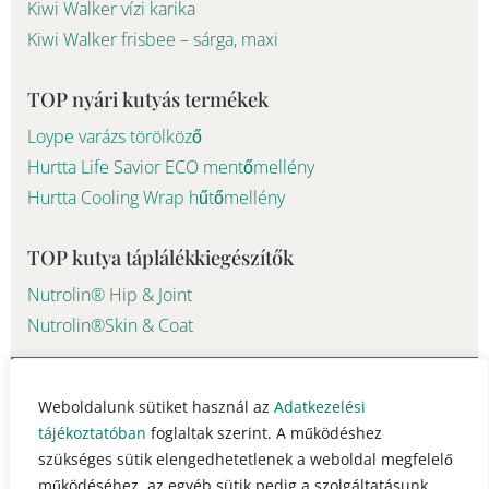
Kiwi Walker vízi karika
Kiwi Walker frisbee – sárga, maxi
TOP nyári kutyás termékek
Loype varázs törölköző
Hurtta Life Savior ECO mentőmellény
Hurtta Cooling Wrap hűtőmellény
TOP kutya táplálékkiegészítők
Nutrolin® Hip & Joint
Nutrolin®Skin & Coat
© 2023 - 2026 Pawsome Life Hungary info@pawsomelife.hu
Weboldalunk sütiket használ az
Adatkezelési
tájékoztatóban
foglaltak szerint. A működéshez
szükséges sütik elengedhetetlenek a weboldal megfelelő
működéséhez, az egyéb sütik pedig a szolgáltatásunk