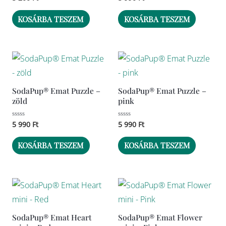
0
0
/
/
5
5
KOSÁRBA TESZEM
KOSÁRBA TESZEM
SodaPup® Emat Puzzle –
SodaPup® Emat Puzzle –
zöld
pink
Értékelés:
5 990
Ft
Értékelés:
5 990
Ft
0
0
/
/
5
5
KOSÁRBA TESZEM
KOSÁRBA TESZEM
SodaPup® Emat Heart
SodaPup® Emat Flower