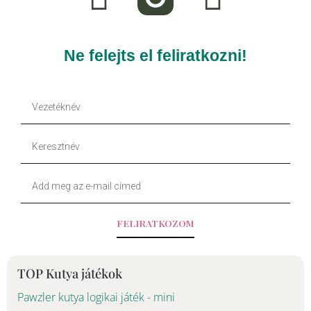
c
k
e
t
Ne felejts el feliratkozni!
b
o
Vezetéknév
o
k
Keresztnév
o
Your
k
Email
-
FELIRATKOZOM
f
TOP Kutya játékok
Pawzler kutya logikai játék - mini