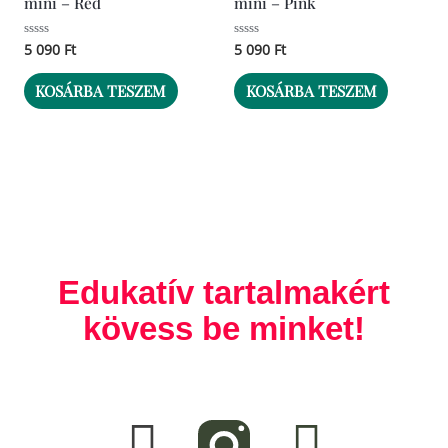
mini – Red
mini – Pink
Értékelés:
5 090
Ft
Értékelés:
5 090
Ft
0
0
/
/
5
5
KOSÁRBA TESZEM
KOSÁRBA TESZEM
Edukatív tartalmakért
kövess be minket!
F
T
a
i