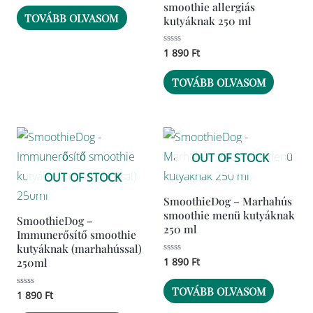
smoothie allergiás
/
5
TOVÁBB OLVASOM
kutyáknak 250 ml
Értékelés:
1 890
Ft
0
/
5
TOVÁBB OLVASOM
OUT OF STOCK
OUT OF STOCK
SmoothieDog – Marhahús
smoothie menü kutyáknak
SmoothieDog –
250 ml
Immunerősítő smoothie
kutyáknak (marhahússal)
Értékelés:
1 890
Ft
250ml
0
/
5
TOVÁBB OLVASOM
Értékelés:
1 890
Ft
0
/