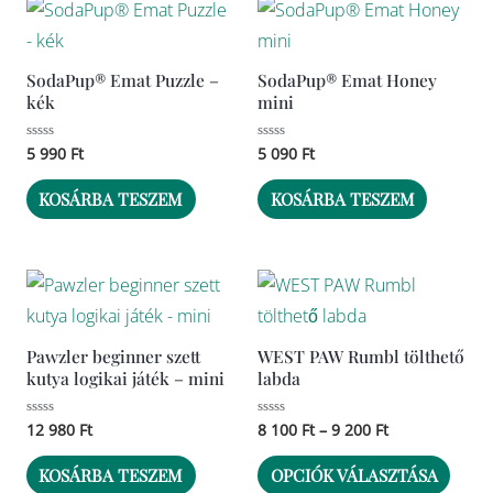
SodaPup® Emat Puzzle –
SodaPup® Emat Honey
kék
mini
Értékelés:
5 990
Ft
Értékelés:
5 090
Ft
0
0
/
/
5
5
KOSÁRBA TESZEM
KOSÁRBA TESZEM
Ártartomány:
Enne
8
a
100 Ft
-
term
Pawzler beginner szett
WEST PAW Rumbl tölthető
9
több
kutya logikai játék – mini
labda
200 Ft
variác
Értékelés:
12 980
Ft
Értékelés:
8 100
Ft
–
9 200
Ft
van.
0
0
/
/
A
5
5
KOSÁRBA TESZEM
OPCIÓK VÁLASZTÁSA