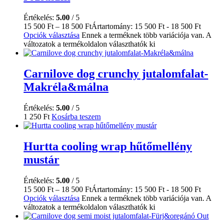
Értékelés:
5.00
/ 5
15 500
Ft
–
18 500
Ft
Ártartomány: 15 500 Ft - 18 500 Ft
Opciók választása
Ennek a terméknek több variációja van. A
változatok a termékoldalon választhatók ki
Carnilove dog crunchy jutalomfalat-
Makréla&málna
Értékelés:
5.00
/ 5
1 250
Ft
Kosárba teszem
Hurtta cooling wrap hűtőmellény
mustár
Értékelés:
5.00
/ 5
15 500
Ft
–
18 500
Ft
Ártartomány: 15 500 Ft - 18 500 Ft
Opciók választása
Ennek a terméknek több variációja van. A
változatok a termékoldalon választhatók ki
Out