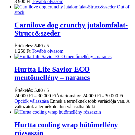
3 900
Ft
Tovább olvasom
Out of
stock
Carnilove dog crunchy jutalomfalat-
Strucc&szeder
Értékelés:
5.00
/ 5
1 250
Ft
Tovább olvasom
Hurtta Life Savior ECO
mentőmellény – narancs
Értékelés:
5.00
/ 5
24 000
Ft
–
30 000
Ft
Ártartomány: 24 000 Ft - 30 000 Ft
Opciók választása
Ennek a terméknek több variációja van. A
változatok a termékoldalon választhatók ki
Hurtta cooling wrap hűtőmellény
rózsaszín