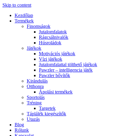
Skip to content
Kezdőlap
Termékek
Finomságok
Jutalomfalatok
Rágcsálnivalók
Húsroládok
Játékok
Motivációs játékok
Vízi játékok
Jutalomfalattal tölthető játékok
Pawzler – intelligencia játék
Pawzler bővítők
Kirándulás
Otthonra
Ápolási termékek
Sportolás
Tréning
Targetek
Táplálék kiegészítők
Utazás
Blog
Rólunk
Kapcsolat