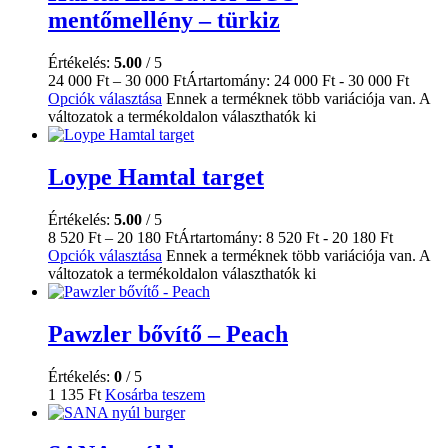
mentőmellény – türkiz
Értékelés:
5.00
/ 5
24 000
Ft
–
30 000
Ft
Ártartomány: 24 000 Ft - 30 000 Ft
Opciók választása
Ennek a terméknek több variációja van. A
változatok a termékoldalon választhatók ki
Loype Hamtal target
Értékelés:
5.00
/ 5
8 520
Ft
–
20 180
Ft
Ártartomány: 8 520 Ft - 20 180 Ft
Opciók választása
Ennek a terméknek több variációja van. A
változatok a termékoldalon választhatók ki
Pawzler bővítő – Peach
Értékelés:
0
/ 5
1 135
Ft
Kosárba teszem