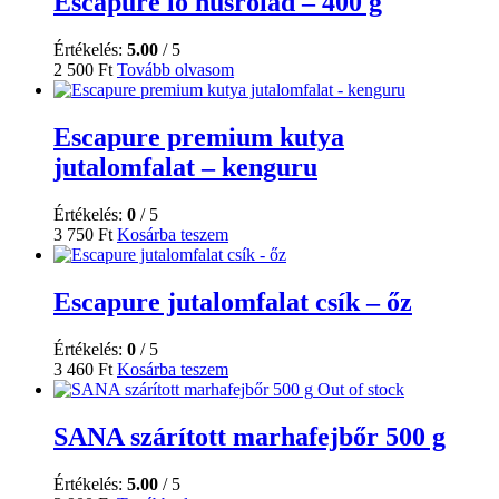
Escapure ló húsrolád – 400 g
Értékelés:
5.00
/ 5
2 500
Ft
Tovább olvasom
Escapure premium kutya
jutalomfalat – kenguru
Értékelés:
0
/ 5
3 750
Ft
Kosárba teszem
Escapure jutalomfalat csík – őz
Értékelés:
0
/ 5
3 460
Ft
Kosárba teszem
Out of stock
SANA szárított marhafejbőr 500 g
Értékelés:
5.00
/ 5