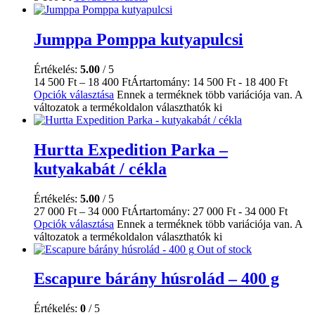
Jumppa Pomppa kutyapulcsi
Értékelés:
5.00
/ 5
14 500
Ft
–
18 400
Ft
Ártartomány: 14 500 Ft - 18 400 Ft
Opciók választása
Ennek a terméknek több variációja van. A
változatok a termékoldalon választhatók ki
Hurtta Expedition Parka –
kutyakabát / cékla
Értékelés:
5.00
/ 5
27 000
Ft
–
34 000
Ft
Ártartomány: 27 000 Ft - 34 000 Ft
Opciók választása
Ennek a terméknek több variációja van. A
változatok a termékoldalon választhatók ki
Out of stock
Escapure bárány húsrolád – 400 g
Értékelés:
0
/ 5