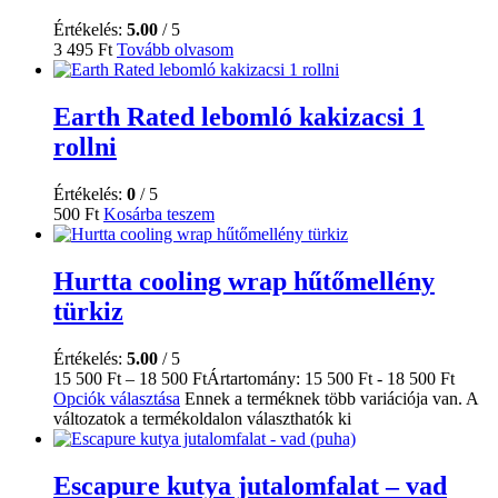
Értékelés:
5.00
/ 5
3 495
Ft
Tovább olvasom
Earth Rated lebomló kakizacsi 1
rollni
Értékelés:
0
/ 5
500
Ft
Kosárba teszem
Hurtta cooling wrap hűtőmellény
türkiz
Értékelés:
5.00
/ 5
15 500
Ft
–
18 500
Ft
Ártartomány: 15 500 Ft - 18 500 Ft
Opciók választása
Ennek a terméknek több variációja van. A
változatok a termékoldalon választhatók ki
Escapure kutya jutalomfalat – vad