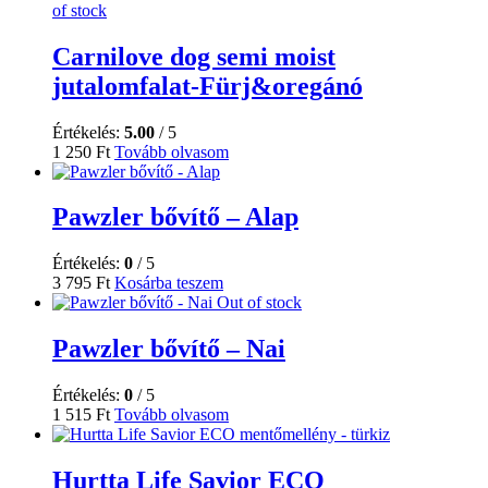
of stock
Carnilove dog semi moist
jutalomfalat-Fürj&oregánó
Értékelés:
5.00
/ 5
1 250
Ft
Tovább olvasom
Pawzler bővítő – Alap
Értékelés:
0
/ 5
3 795
Ft
Kosárba teszem
Out of stock
Pawzler bővítő – Nai
Értékelés:
0
/ 5
1 515
Ft
Tovább olvasom
Hurtta Life Savior ECO