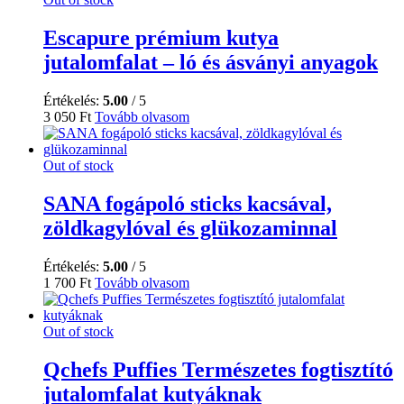
Escapure prémium kutya
jutalomfalat – ló és ásványi anyagok
Értékelés:
5.00
/ 5
3 050
Ft
Tovább olvasom
Out of stock
SANA fogápoló sticks kacsával,
zöldkagylóval és glükozaminnal
Értékelés:
5.00
/ 5
1 700
Ft
Tovább olvasom
Out of stock
Qchefs Puffies Természetes fogtisztító
jutalomfalat kutyáknak