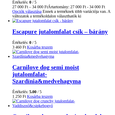
Értékelés:
0
/ 5
27 000
Ft
–
34 000
Ft
Ártartomány: 27 000 Ft - 34 000 Ft
Opciók választása
Ennek a terméknek több variációja van. A
változatok a termékoldalon választhatók ki
Escapure jutalomfalat csík – bárány
Értékelés:
0
/ 5
3 460
Ft
Kosárba teszem
Carnilove dog semi moist
jutalomfalat-
Szardínia&medvehagyma
Értékelés:
5.00
/ 5
1 250
Ft
Kosárba teszem