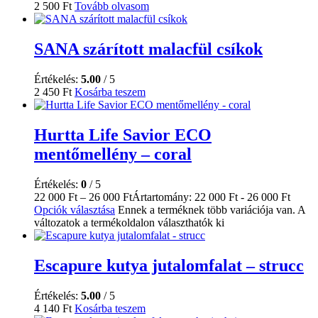
2 500
Ft
Tovább olvasom
SANA szárított malacfül csíkok
Értékelés:
5.00
/ 5
2 450
Ft
Kosárba teszem
Hurtta Life Savior ECO
mentőmellény – coral
Értékelés:
0
/ 5
22 000
Ft
–
26 000
Ft
Ártartomány: 22 000 Ft - 26 000 Ft
Opciók választása
Ennek a terméknek több variációja van. A
változatok a termékoldalon választhatók ki
Escapure kutya jutalomfalat – strucc
Értékelés:
5.00
/ 5
4 140
Ft
Kosárba teszem