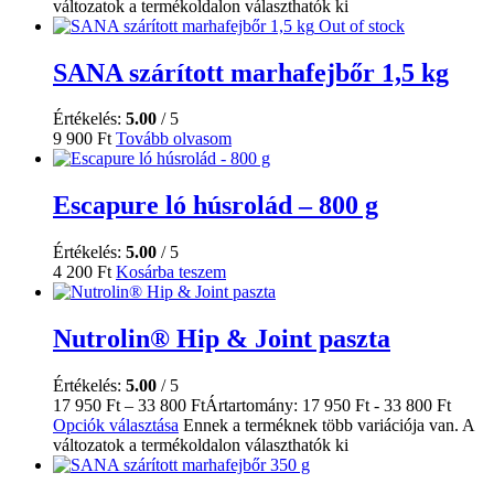
változatok a termékoldalon választhatók ki
Out of stock
SANA szárított marhafejbőr 1,5 kg
Értékelés:
5.00
/ 5
9 900
Ft
Tovább olvasom
Escapure ló húsrolád – 800 g
Értékelés:
5.00
/ 5
4 200
Ft
Kosárba teszem
Nutrolin® Hip & Joint paszta
Értékelés:
5.00
/ 5
17 950
Ft
–
33 800
Ft
Ártartomány: 17 950 Ft - 33 800 Ft
Opciók választása
Ennek a terméknek több variációja van. A
változatok a termékoldalon választhatók ki