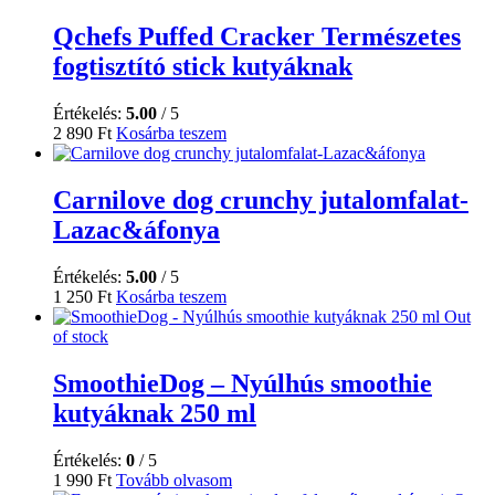
Qchefs Puffed Cracker Természetes
fogtisztító stick kutyáknak
Értékelés:
5.00
/ 5
2 890
Ft
Kosárba teszem
Carnilove dog crunchy jutalomfalat-
Lazac&áfonya
Értékelés:
5.00
/ 5
1 250
Ft
Kosárba teszem
Out
of stock
SmoothieDog – Nyúlhús smoothie
kutyáknak 250 ml
Értékelés:
0
/ 5
1 990
Ft
Tovább olvasom