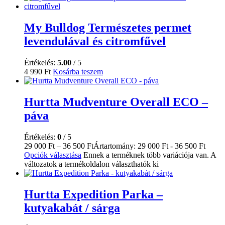
My Bulldog Természetes permet
levendulával és citromfűvel
Értékelés:
5.00
/ 5
4 990
Ft
Kosárba teszem
Hurtta Mudventure Overall ECO –
páva
Értékelés:
0
/ 5
29 000
Ft
–
36 500
Ft
Ártartomány: 29 000 Ft - 36 500 Ft
Opciók választása
Ennek a terméknek több variációja van. A
változatok a termékoldalon választhatók ki
Hurtta Expedition Parka –
kutyakabát / sárga