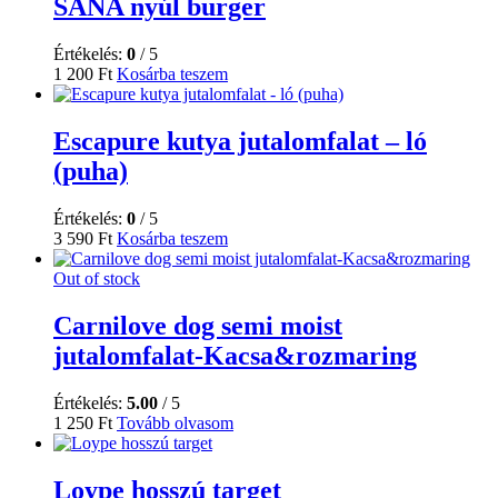
SANA nyúl burger
Értékelés:
0
/ 5
1 200
Ft
Kosárba teszem
Escapure kutya jutalomfalat – ló
(puha)
Értékelés:
0
/ 5
3 590
Ft
Kosárba teszem
Out of stock
Carnilove dog semi moist
jutalomfalat-Kacsa&rozmaring
Értékelés:
5.00
/ 5
1 250
Ft
Tovább olvasom
Loype hosszú target