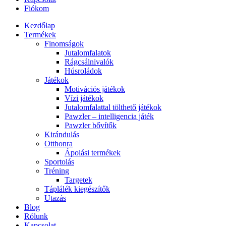
Fiókom
Kezdőlap
Termékek
Finomságok
Jutalomfalatok
Rágcsálnivalók
Húsroládok
Játékok
Motivációs játékok
Vízi játékok
Jutalomfalattal tölthető játékok
Pawzler – intelligencia játék
Pawzler bővítők
Kirándulás
Otthonra
Ápolási termékek
Sportolás
Tréning
Targetek
Táplálék kiegészítők
Utazás
Blog
Rólunk
Kapcsolat