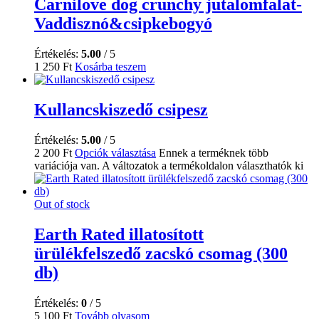
Carnilove dog crunchy jutalomfalat-
Vaddisznó&csipkebogyó
Értékelés:
5.00
/ 5
1 250
Ft
Kosárba teszem
Kullancskiszedő csipesz
Értékelés:
5.00
/ 5
2 200
Ft
Opciók választása
Ennek a terméknek több
variációja van. A változatok a termékoldalon választhatók ki
Out of stock
Earth Rated illatosított
ürülékfelszedő zacskó csomag (300
db)
Értékelés:
0
/ 5
5 100
Ft
Tovább olvasom