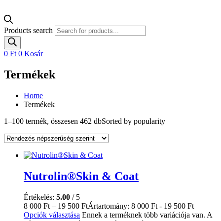
Products search
0
Ft
0
Kosár
Termékek
Home
Termékek
1–100 termék, összesen 462 db
Sorted by popularity
Nutrolin®Skin & Coat
Értékelés:
5.00
/ 5
8 000
Ft
–
19 500
Ft
Ártartomány: 8 000 Ft - 19 500 Ft
Opciók választása
Ennek a terméknek több variációja van. A