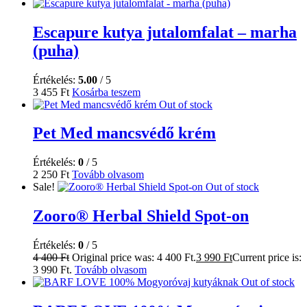
Escapure kutya jutalomfalat – marha
(puha)
Értékelés:
5.00
/ 5
3 455
Ft
Kosárba teszem
Out of stock
Pet Med mancsvédő krém
Értékelés:
0
/ 5
2 250
Ft
Tovább olvasom
Sale!
Out of stock
Zooro® Herbal Shield Spot-on
Értékelés:
0
/ 5
4 400
Ft
Original price was: 4 400 Ft.
3 990
Ft
Current price is:
3 990 Ft.
Tovább olvasom
Out of stock