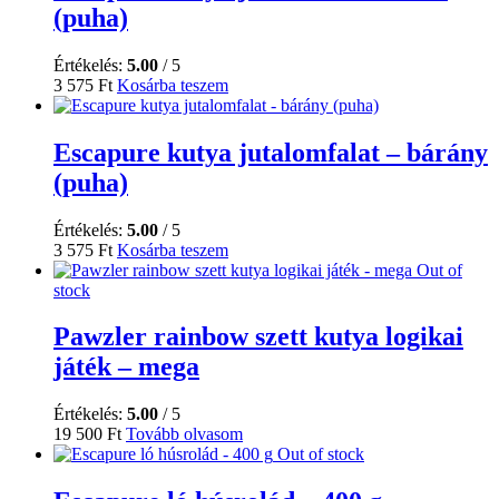
(puha)
Értékelés:
5.00
/ 5
3 575
Ft
Kosárba teszem
Escapure kutya jutalomfalat – bárány
(puha)
Értékelés:
5.00
/ 5
3 575
Ft
Kosárba teszem
Out of
stock
Pawzler rainbow szett kutya logikai
játék – mega
Értékelés:
5.00
/ 5
19 500
Ft
Tovább olvasom
Out of stock