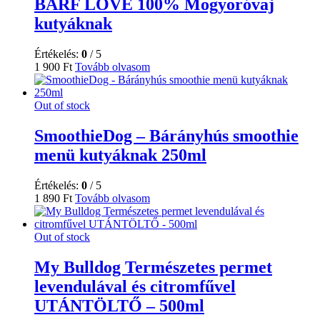
BARF LOVE 100% Mogyoróvaj
kutyáknak
Értékelés:
0
/ 5
1 900
Ft
Tovább olvasom
Out of stock
SmoothieDog – Bárányhús smoothie
menü kutyáknak 250ml
Értékelés:
0
/ 5
1 890
Ft
Tovább olvasom
Out of stock
My Bulldog Természetes permet
levendulával és citromfűvel
UTÁNTÖLTŐ – 500ml