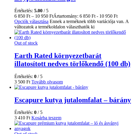
Értékelés:
5.00
/ 5
6 850
Ft
–
10 950
Ft
Ártartomány: 6 850 Ft - 10 950 Ft
Opciók választása
Ennek a terméknek több variációja van. A
változatok a termékoldalon választhatók ki
Out of stock
Earth Rated környezetbarát
illatosított nedves törlőkendő (100 db)
Értékelés:
0
/ 5
3 500
Ft
Tovább olvasom
Escapure kutya jutalomfalat – bárány
Értékelés:
0
/ 5
3 410
Ft
Kosárba teszem
Out of stock