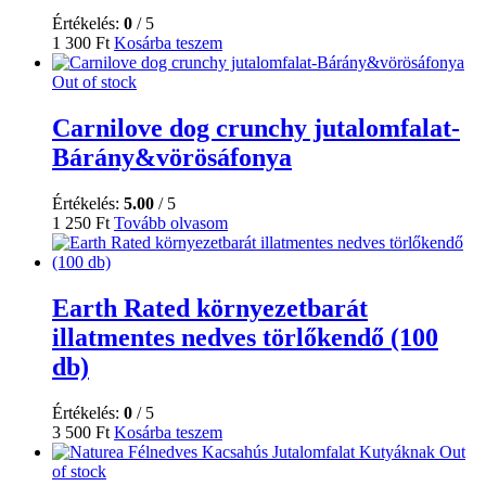
Értékelés:
0
/ 5
1 300
Ft
Kosárba teszem
Out of stock
Carnilove dog crunchy jutalomfalat-
Bárány&vörösáfonya
Értékelés:
5.00
/ 5
1 250
Ft
Tovább olvasom
Earth Rated környezetbarát
illatmentes nedves törlőkendő (100
db)
Értékelés:
0
/ 5
3 500
Ft
Kosárba teszem
Out
of stock