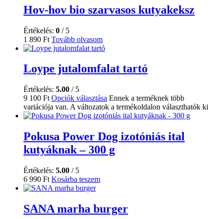
Hov-hov bio szarvasos kutyakeksz
Értékelés:
0
/ 5
1 890
Ft
Tovább olvasom
Loype jutalomfalat tartó
Értékelés:
5.00
/ 5
9 100
Ft
Opciók választása
Ennek a terméknek több
variációja van. A változatok a termékoldalon választhatók ki
Pokusa Power Dog izotóniás ital
kutyáknak – 300 g
Értékelés:
5.00
/ 5
6 990
Ft
Kosárba teszem
SANA marha burger