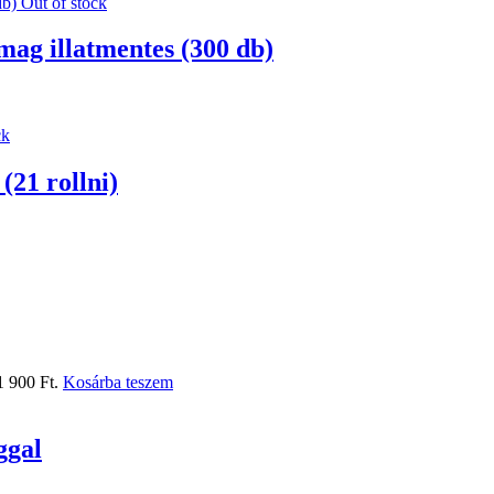
Out of stock
mag illatmentes (300 db)
ck
(21 rollni)
1 900 Ft.
Kosárba teszem
ggal