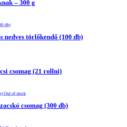
knak – 300 g
s nedves törlőkendő (100 db)
csi csomag (21 rollni)
Out of stock
ő zacskó csomag (300 db)