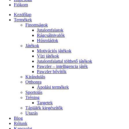
Fiókom
Kezdőlap
Termékek
Finomságok
Jutalomfalatok
Rágcsálnivalók
Húsroládok
Játékok
Motivációs játékok
Vízi játékok
Jutalomfalattal tölthető játékok
Pawzler – intelligencia játék
Pawzler bővítők
Kirándulás
Otthonra
Ápolási termékek
Sportolás
Tréning
Targetek
Táplálék kiegészítők
Utazás
Blog
Rólunk
Kapcsolat