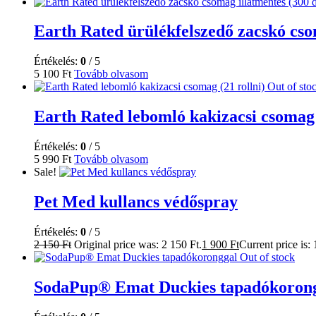
Earth Rated ürülékfelszedő zacskó cso
Értékelés:
0
/ 5
5 100
Ft
Tovább olvasom
Out of sto
Earth Rated lebomló kakizacsi csomag 
Értékelés:
0
/ 5
5 990
Ft
Tovább olvasom
Sale!
Pet Med kullancs védőspray
Értékelés:
0
/ 5
2 150
Ft
Original price was: 2 150 Ft.
1 900
Ft
Current price is: 
Out of stock
SodaPup® Emat Duckies tapadókoron