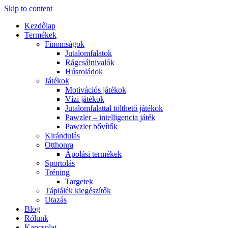
Skip to content
Kezdőlap
Termékek
Finomságok
Jutalomfalatok
Rágcsálnivalók
Húsroládok
Játékok
Motivációs játékok
Vízi játékok
Jutalomfalattal tölthető játékok
Pawzler – intelligencia játék
Pawzler bővítők
Kirándulás
Otthonra
Ápolási termékek
Sportolás
Tréning
Targetek
Táplálék kiegészítők
Utazás
Blog
Rólunk
Kapcsolat