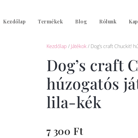
Skip
to
Kezdőlap
Termékek
Blog
Rólunk
Kap
content
Kezdőlap
/
Játékok
/ Dog’s craft Chuckit! h
Dog’s craft 
húzogatós já
lila-kék
7 300
Ft