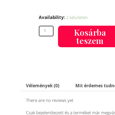
Dog’s
craft
Availability:
2 készleten
Chuckit!
húzogatós
Kosárba
játék
teszem
M
lila-
kék
mennyiség
Vélemények (0)
Mit érdemes tudno
There are no reviews yet
Csak bejelentkezett és a terméket már megvás