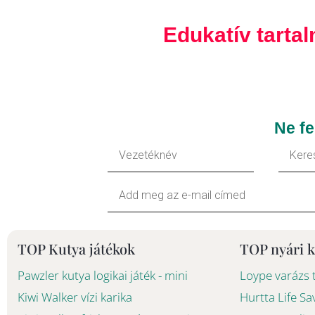
Edukatív tarta
Ne fe
Vezetéknév
Keresz
Your
Email
TOP Kutya játékok
TOP nyári 
Pawzler kutya logikai játék - mini
Loype varázs 
Kiwi Walker vízi karika
Hurtta Life S