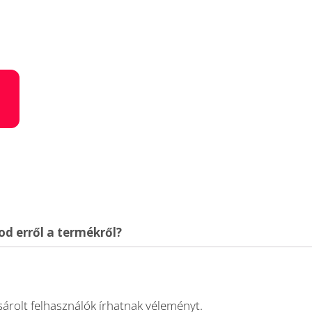
d erről a termékről?
árolt felhasználók írhatnak véleményt.