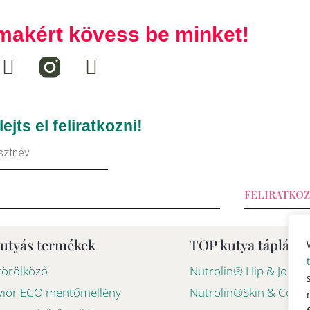
lmakért kövess be minket!
F
T
a
i
c
k
e
t
lejts el feliratkozni!
b
o
tnév
o
k
o
FELIRATKO
k
-
kutyás termékek
TOP kutya táplálék
f
törölköző
Nutrolin® Hip & Joint
avior ECO mentőmellény
Nutrolin®Skin & Coat