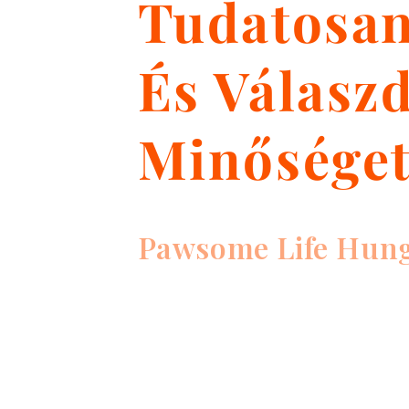
Tudatosa
És Válasz
Minőséget
Pawsome Life Hun