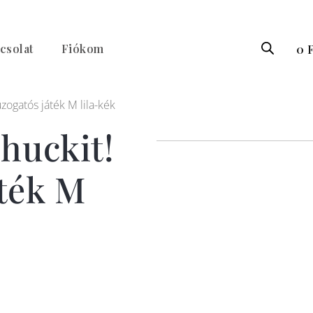
csolat
Fiókom
0
F
úzogatós játék M lila-kék
Chuckit!
ték M