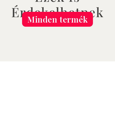
Érdekelhetnek
Minden termék