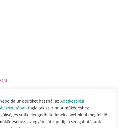
ZOM
kiegészítők
Weboldalunk sütiket használ az
Adatkezelési
tájékoztatóban
foglaltak szerint. A működéshez
szükséges sütik elengedhetetlenek a weboldal megfelelő
működéséhez, az egyéb sütik pedig a szolgáltatásunk