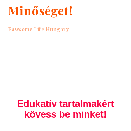
Minőséget!
Pawsome Life Hungary
Edukatív tartalmakért
kövess be minket!
F
T