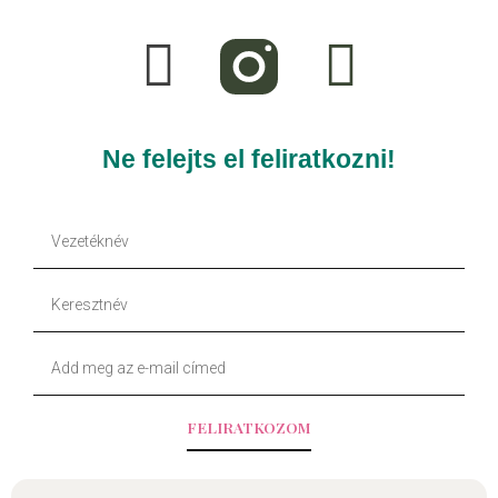
a
i
c
k
e
t
Ne felejts el feliratkozni!
b
o
Vezetéknév
o
k
Keresztnév
o
Your
k
Email
-
FELIRATKOZOM