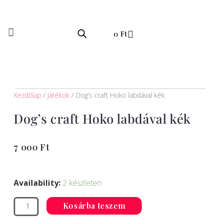
Skip
to
Kosár
content
0
Ft
Kezdőlap
/
Játékok
/ Dog’s craft Hoko labdával kék
Dog’s craft Hoko labdával kék
7 000
Ft
Dog’s
craft
Availability:
2 készleten
Hoko
labdával
Kosárba teszem
kék