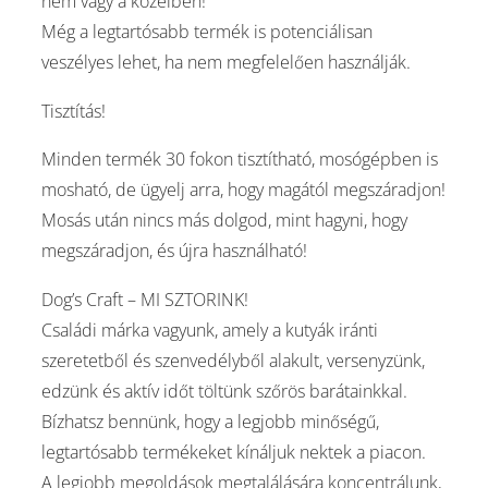
nem vagy a közelben!
Még a legtartósabb termék is potenciálisan
veszélyes lehet, ha nem megfelelően használják.
Tisztítás!
Minden termék 30 fokon tisztítható, mosógépben is
mosható, de ügyelj arra, hogy magától megszáradjon!
Mosás után nincs más dolgod, mint hagyni, hogy
megszáradjon, és újra használható!
Dog’s Craft – MI SZTORINK!
Családi márka vagyunk, amely a kutyák iránti
szeretetből és szenvedélyből alakult, versenyzünk,
edzünk és aktív időt töltünk szőrös barátainkkal.
Bízhatsz bennünk, hogy a legjobb minőségű,
legtartósabb termékeket kínáljuk nektek a piacon.
A legjobb megoldások megtalálására koncentrálunk,