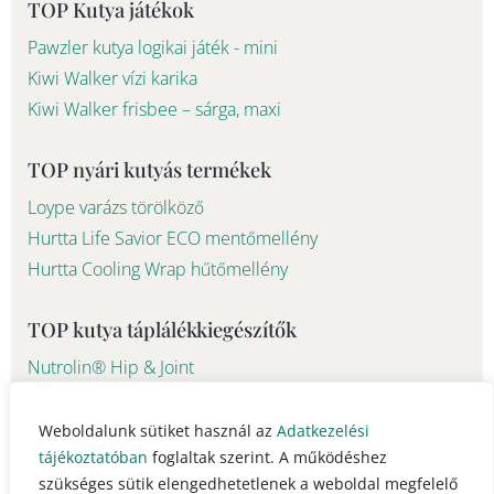
f
TOP Kutya játékok
Pawzler kutya logikai játék - mini
Kiwi Walker vízi karika
Kiwi Walker frisbee – sárga, maxi
TOP nyári kutyás termékek
Loype varázs törölköző
Hurtta Life Savior ECO mentőmellény
Hurtta Cooling Wrap hűtőmellény
TOP kutya táplálékkiegészítők
Nutrolin® Hip & Joint
Nutrolin®Skin & Coat
Weboldalunk sütiket használ az
Adatkezelési
tájékoztatóban
foglaltak szerint. A működéshez
© 2023 - 2026 Pawsome Life Hungary info@pawsomelife.hu
szükséges sütik elengedhetetlenek a weboldal megfelelő