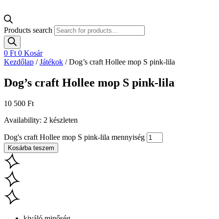
Products search
0
Ft
0
Kosár
Kezdőlap
/
Játékok
/ Dog’s craft Hollee mop S pink-lila
Dog’s craft Hollee mop S pink-lila
10 500
Ft
Availability:
2 készleten
Dog's craft Hollee mop S pink-lila mennyiség
Kosárba teszem
kiváló minőség