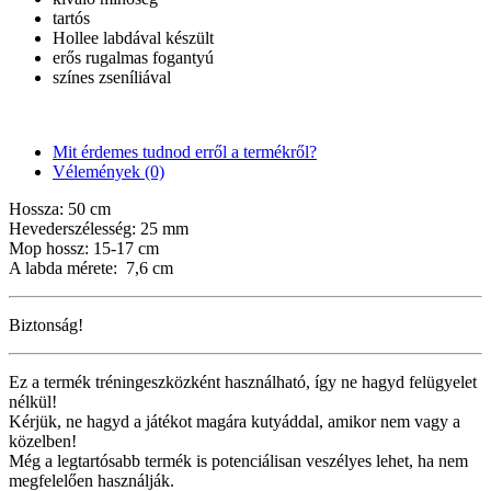
tartós
Hollee labdával készült
erős rugalmas fogantyú
színes zseníliával
Mit érdemes tudnod erről a termékről?
Vélemények (0)
Hossza: 50 cm
Hevederszélesség: 25 mm
Mop hossz: 15-17 cm
A labda mérete: 7,6 cm
Biztonság!
Ez a termék tréningeszközként használható, így ne hagyd felügyelet
nélkül!
Kérjük, ne hagyd a játékot magára kutyáddal, amikor nem vagy a
közelben!
Még a legtartósabb termék is potenciálisan veszélyes lehet, ha nem
megfelelően használják.