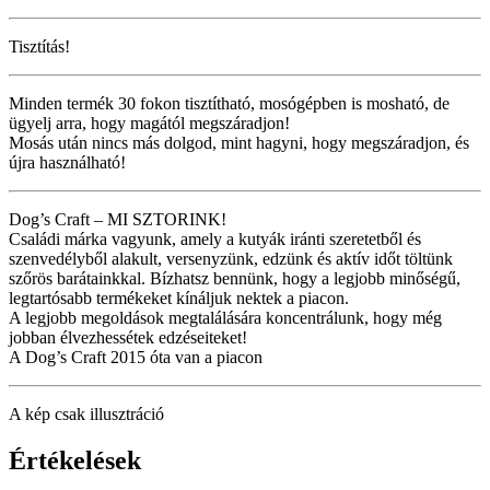
Tisztítás!
Minden termék 30 fokon tisztítható, mosógépben is mosható, de
ügyelj arra, hogy magától megszáradjon!
Mosás után nincs más dolgod, mint hagyni, hogy megszáradjon, és
újra használható!
Dog’s Craft – MI SZTORINK!
Családi márka vagyunk, amely a kutyák iránti szeretetből és
szenvedélyből alakult, versenyzünk, edzünk és aktív időt töltünk
szőrös barátainkkal. Bízhatsz bennünk, hogy a legjobb minőségű,
legtartósabb termékeket kínáljuk nektek a piacon.
A legjobb megoldások megtalálására koncentrálunk, hogy még
jobban élvezhessétek edzéseiteket!
A Dog’s Craft 2015 óta van a piacon
A kép csak illusztráció
Értékelések