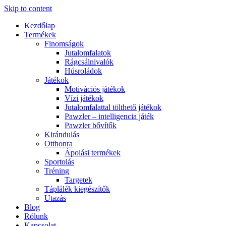
Skip to content
Kezdőlap
Termékek
Finomságok
Jutalomfalatok
Rágcsálnivalók
Húsroládok
Játékok
Motivációs játékok
Vízi játékok
Jutalomfalattal tölthető játékok
Pawzler – intelligencia játék
Pawzler bővítők
Kirándulás
Otthonra
Ápolási termékek
Sportolás
Tréning
Targetek
Táplálék kiegészítők
Utazás
Blog
Rólunk
Kapcsolat