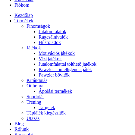
Fiókom
Kezdőlap
Termékek
Finomságok
Jutalomfalatok
Rágcsálnivalók
Húsroládok
Játékok
Motivációs játékok
Vízi játékok
Jutalomfalattal tölthető játékok
Pawzler – intelligencia játék
Pawzler bővítők
Kirándulás
Otthonra
Ápolási termékek
Sportolás
Tréning
Targetek
Táplálék kiegészítők
Utazás
Blog
Rólunk
Kapcsolat