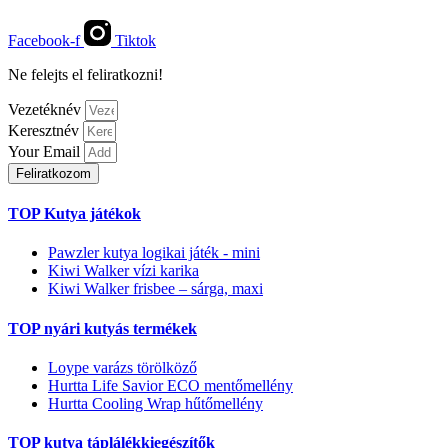
Facebook-f
Tiktok
Ne felejts el feliratkozni!
Vezetéknév
Keresztnév
Your Email
Feliratkozom
TOP Kutya játékok
Pawzler kutya logikai játék - mini
Kiwi Walker vízi karika
Kiwi Walker frisbee – sárga, maxi
TOP nyári kutyás termékek
Loype varázs törölköző
Hurtta Life Savior ECO mentőmellény
Hurtta Cooling Wrap hűtőmellény
TOP kutya táplálékkiegészítők