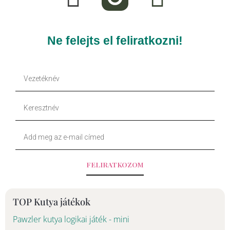
c
k
e
t
Ne felejts el feliratkozni!
b
o
Vezetéknév
o
k
Keresztnév
o
Your
k
Email
-
FELIRATKOZOM
f
TOP Kutya játékok
Pawzler kutya logikai játék - mini