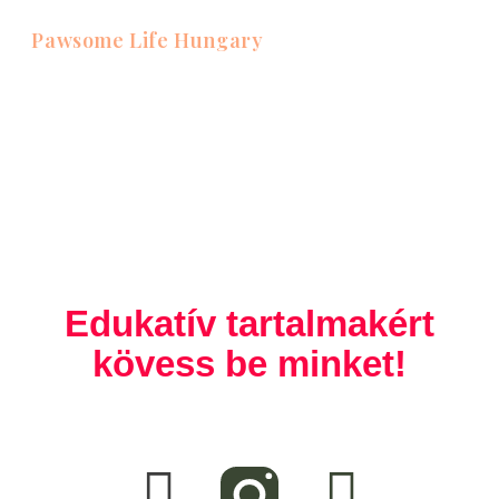
Pawsome Life Hungary
Edukatív tartalmakért
kövess be minket!
F
T
a
i