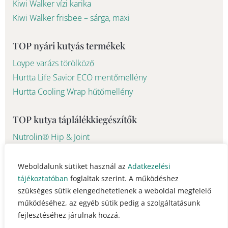
Kiwi Walker vízi karika
Kiwi Walker frisbee – sárga, maxi
TOP nyári kutyás termékek
Loype varázs törölköző
Hurtta Life Savior ECO mentőmellény
Hurtta Cooling Wrap hűtőmellény
TOP kutya táplálékkiegészítők
Nutrolin® Hip & Joint
Nutrolin®Skin & Coat
Weboldalunk sütiket használ az
Adatkezelési
tájékoztatóban
foglaltak szerint. A működéshez
© 2023 - 2026 Pawsome Life Hungary info@pawsomelife.hu
szükséges sütik elengedhetetlenek a weboldal megfelelő
működéséhez, az egyéb sütik pedig a szolgáltatásunk
fejlesztéséhez járulnak hozzá.