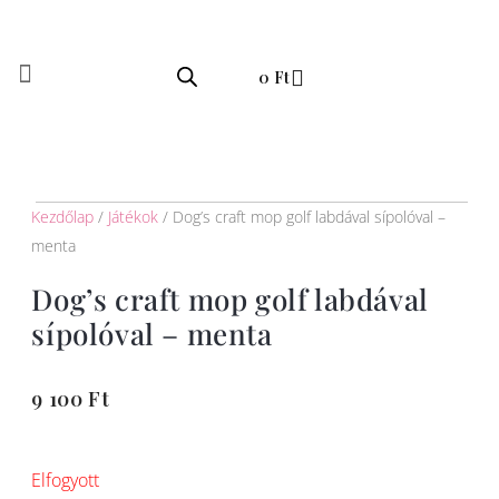
Skip
to
Kosár
content
0
Ft
Kezdőlap
/
Játékok
/ Dog’s craft mop golf labdával sípolóval –
menta
Dog’s craft mop golf labdával
sípolóval – menta
9 100
Ft
Elfogyott