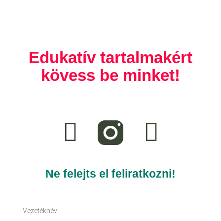
Edukatív tartalmakért
kövess be minket!
F
T
a
i
c
k
e
t
Ne felejts el feliratkozni!
b
o
Vezetéknév