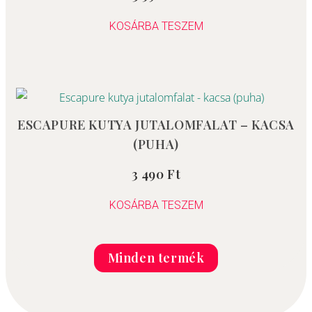
0
/
5
KOSÁRBA TESZEM
ESCAPURE KUTYA JUTALOMFALAT – KACSA
(PUHA)
3 490
Ft
Értékelés:
0
/
5
KOSÁRBA TESZEM
Minden termék