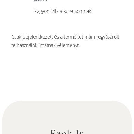
Értékelés:
5
/
Nagyon ízlik a kutyusomnak!
5
Csak bejelentkezett és a terméket már megvásárolt
felhasználók írhatnak véleményt.
Ezek Is