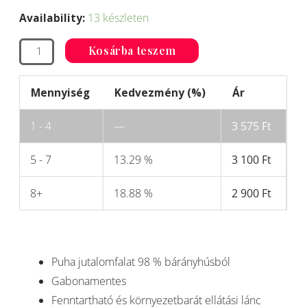
kutya
alapján
Availability:
13 készleten
jutalomfalat
-
Kosárba teszem
bárány
(puha)
Mennyiség
Kedvezmény (%)
Ár
mennyiség
1 - 4
—
3 575
Ft
5 - 7
13.29 %
3 100
Ft
8+
18.88 %
2 900
Ft
Puha jutalomfalat 98 % bárányhúsból
Gabonamentes
Fenntartható és környezetbarát ellátási lánc