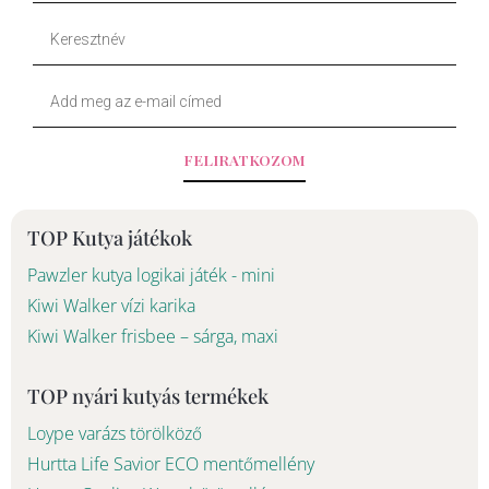
o
k
Keresztnév
o
Your
k
Email
-
FELIRATKOZOM
f
TOP Kutya játékok
Pawzler kutya logikai játék - mini
Kiwi Walker vízi karika
Kiwi Walker frisbee – sárga, maxi
TOP nyári kutyás termékek
Loype varázs törölköző
Hurtta Life Savior ECO mentőmellény