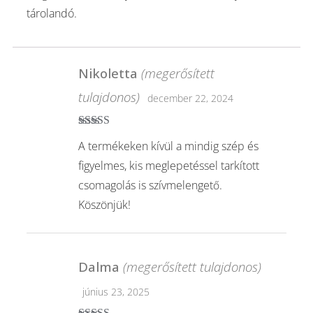
tárolandó.
Nikoletta
(megerősített
tulajdonos)
december 22, 2024
Értékelés:
5
/
A termékeken kívül a mindig szép és
5
figyelmes, kis meglepetéssel tarkított
csomagolás is szívmelengető.
Köszönjük!
Dalma
(megerősített tulajdonos)
június 23, 2025