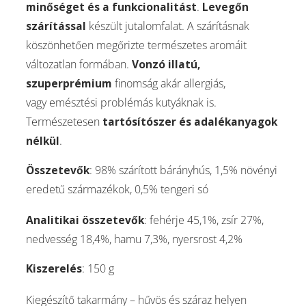
minőséget és a funkcionalitást
.
Levegőn
szárítással
készült jutalomfalat. A szárításnak
köszönhetően megőrizte természetes aromáit
változatlan formában.
Vonzó illatú,
szuperprémium
finomság akár allergiás,
vagy emésztési problémás kutyáknak is.
Természetesen
tartósítószer és adalékanyagok
nélkül
.
Összetevők
: 98% szárított bárányhús, 1,5% növényi
eredetű származékok, 0,5% tengeri só
Analitikai összetevők
: fehérje 45,1%, zsír 27%,
nedvesség 18,4%, hamu 7,3%, nyersrost 4,2%
Kiszerelés
: 150 g
Kiegészítő takarmány – hűvös és száraz helyen