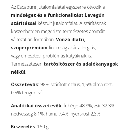
Az Escapure jutalomfalatai egyszerre ötvözik a
minőséget és a funkcionalitást
.
Levegőn
szárítással
készült jutalomfalat. A szárításnak
köszönhetően megőrizte természetes aromáit
változatlan formában.
Vonzó illatú,
szuperprémium
finomság akár allergiás,
vagy emésztési problémás kutyáknak is.
Természetesen
tartósítószer és adalékanyagok
nélkül
.
Összetevők
: 98% szárított őzhús, 1,5% alma rost,
0,5% tengeri só
Analitikai összetevők
: fehérje 48,8%, zsír 32,3%,
nedvesség 8,1%, hamu 7,4%, nyersrost 2,3%
Kiszerelés
: 150 g