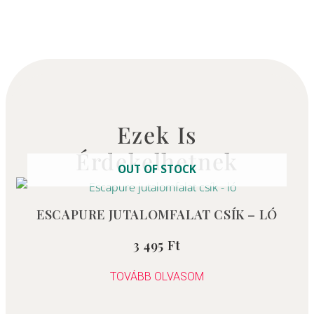
Ezek Is
Érdekelhetnek
OUT OF STOCK
ESCAPURE JUTALOMFALAT CSÍK – LÓ
3 495
Ft
Értékelés:
5.00
/ 5
TOVÁBB OLVASOM