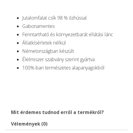
mennyiség
Jutalomfalat csík 98 % őzhússal
Gabonamentes
Fenntartható és környezetbarát ellátási lánc
Állatkísérletek nélkül
Németországban készült
Élelmiszer szabvány szerint gyártva
100%-ban természetes alapanyagokból
Mit érdemes tudnod erről a termékről?
Vélemények (0)