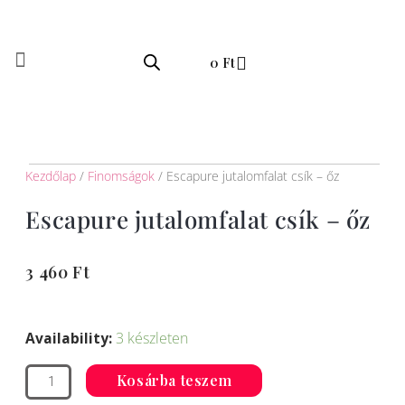
Skip
to
Kosár
content
0
Ft
Kezdőlap
/
Finomságok
/ Escapure jutalomfalat csík – őz
Escapure jutalomfalat csík – őz
3 460
Ft
Escapure
jutalomfalat
Availability:
3 készleten
csík
-
Kosárba teszem
őz