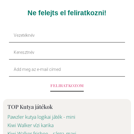
e
t
Ne felejts el feliratkozni!
b
o
Vezetéknév
o
k
Keresztnév
o
Your
k
Email
-
FELIRATKOZOM
f
TOP Kutya játékok
Pawzler kutya logikai játék - mini
Kiwi Walker vízi karika
Kiwi Walker frisbee – sárga, maxi