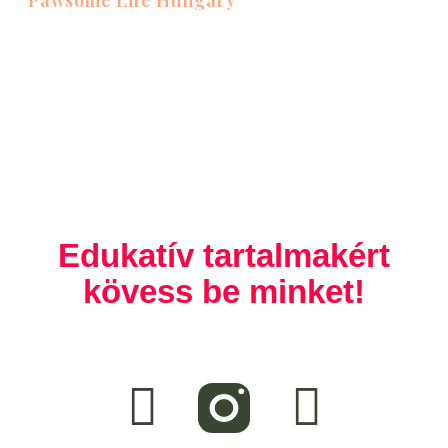
Pawsome Life Hungary
Edukatív tartalmakért
kövess be minket!
F
T
a
i
c
k