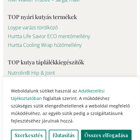
TOP nyári kutyás termékek
Loype varázs törölköző
Hurtta Life Savior ECO mentőmellény
Hurtta Cooling Wrap hűtőmellény
TOP kutya táplálékkiegészítők
Nutrolin® Hip & Joint
Nutrolin®Skin & Coat
Weboldalunk sütiket használ az
Adatkezelési
tájékoztatóban
foglaltak szerint. A működéshez
© 2023 - 2026 Pawsome Life Hungary info@pawsomelife.hu
szükséges sütik elengedhetetlenek a weboldal megfelelő
működéséhez, az egyéb sütik pedig a szolgáltatásunk
fejlesztéséhez járulnak hozzá.
Szerkesztés
Elutasítás
Összes elfogadása