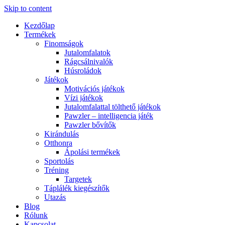
Skip to content
Kezdőlap
Termékek
Finomságok
Jutalomfalatok
Rágcsálnivalók
Húsroládok
Játékok
Motivációs játékok
Vízi játékok
Jutalomfalattal tölthető játékok
Pawzler – intelligencia játék
Pawzler bővítők
Kirándulás
Otthonra
Ápolási termékek
Sportolás
Tréning
Targetek
Táplálék kiegészítők
Utazás
Blog
Rólunk
Kapcsolat