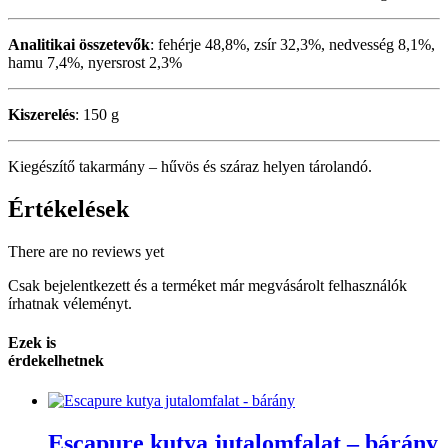
Analitikai összetevők
: fehérje 48,8%, zsír 32,3%, nedvesség 8,1%,
hamu 7,4%, nyersrost 2,3%
Kiszerelés
: 150 g
Kiegészítő takarmány – hűvös és száraz helyen tárolandó.
Értékelések
There are no reviews yet
Csak bejelentkezett és a terméket már megvásárolt felhasználók
írhatnak véleményt.
Ezek is
érdekelhetnek
Escapure kutya jutalomfalat – bárány