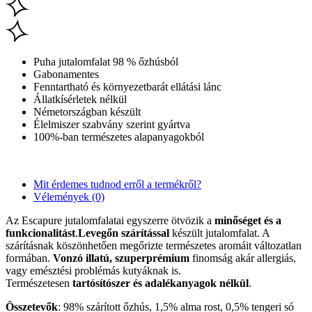
Puha jutalomfalat 98 % őzhúsból
Gabonamentes
Fenntartható és környezetbarát ellátási lánc
Állatkísérletek nélkül
Németországban készült
Élelmiszer szabvány szerint gyártva
100%-ban természetes alapanyagokból
Mit érdemes tudnod erről a termékről?
Vélemények (0)
Az Escapure jutalomfalatai egyszerre ötvözik a
minőséget és a
funkcionalitást
.
Levegőn szárítással
készült jutalomfalat. A
szárításnak köszönhetően megőrizte természetes aromáit változatlan
formában.
Vonzó illatú, szuperprémium
finomság akár allergiás,
vagy emésztési problémás kutyáknak is.
Természetesen
tartósítószer és adalékanyagok nélkül
.
Összetevők
: 98% szárított őzhús, 1,5% alma rost, 0,5% tengeri só