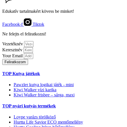
Edukatív tartalmakért kövess be minket!
Facebook-f
Tiktok
Ne felejts el feliratkozni!
Vezetéknév
Keresztnév
Your Email
Feliratkozom
TOP Kutya játékok
Pawzler kutya logikai játék - mini
Kiwi Walker vízi karika
Kiwi Walker frisbee – sárga, maxi
TOP nyári kutyás termékek
Loype varázs törölköző
Hurtta Life Savior ECO mentőmellény