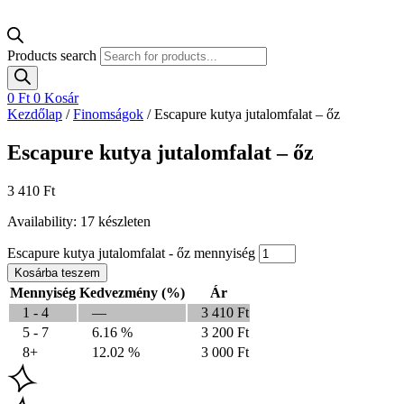
Products search
0
Ft
0
Kosár
Kezdőlap
/
Finomságok
/ Escapure kutya jutalomfalat – őz
Escapure kutya jutalomfalat – őz
3 410
Ft
Availability:
17 készleten
Escapure kutya jutalomfalat - őz mennyiség
Kosárba teszem
Mennyiség
Kedvezmény (%)
Ár
1 - 4
—
3 410
Ft
5 - 7
6.16 %
3 200
Ft
8+
12.02 %
3 000
Ft