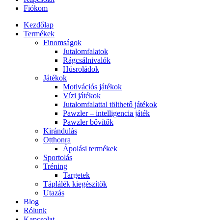
Fiókom
Kezdőlap
Termékek
Finomságok
Jutalomfalatok
Rágcsálnivalók
Húsroládok
Játékok
Motivációs játékok
Vízi játékok
Jutalomfalattal tölthető játékok
Pawzler – intelligencia játék
Pawzler bővítők
Kirándulás
Otthonra
Ápolási termékek
Sportolás
Tréning
Targetek
Táplálék kiegészítők
Utazás
Blog
Rólunk
Kapcsolat