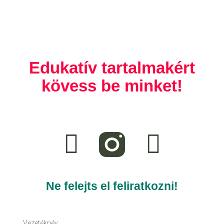
Edukatív tartalmakért
kövess be minket!
F
T
a
i
c
k
e
t
Ne felejts el feliratkozni!
b
o
Vezetéknév