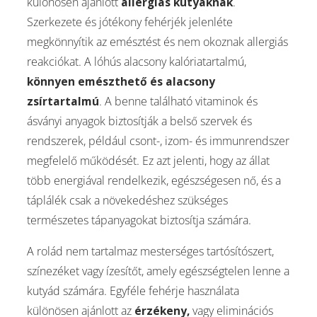
különösen ajánlott
allergiás kutyáknak
.
Szerkezete és jótékony fehérjék jelenléte
megkönnyítik az emésztést és nem okoznak allergiás
reakciókat. A lóhús alacsony kalóriatartalmú,
könnyen emészthető és alacsony
zsírtartalmú
. A benne található vitaminok és
ásványi anyagok biztosítják a belső szervek és
rendszerek, például csont-, izom- és immunrendszer
megfelelő működését. Ez azt jelenti, hogy az állat
több energiával rendelkezik, egészségesen nő, és a
táplálék csak a növekedéshez szükséges
természetes tápanyagokat biztosítja számára.
A rolád nem tartalmaz mesterséges tartósítószert,
színezéket vagy ízesítőt, amely egészségtelen lenne a
kutyád számára. Egyféle fehérje használata
különösen ajánlott az
érzékeny,
vagy eliminációs