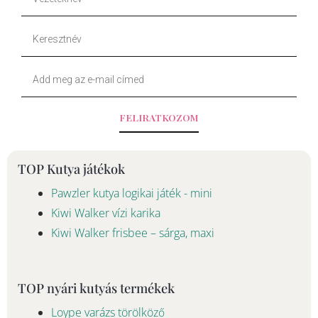
o
k
Keresztnév
o
Your
k
Email
-
FELIRATKOZOM
f
TOP Kutya játékok
Pawzler kutya logikai játék - mini
Kiwi Walker vízi karika
Kiwi Walker frisbee – sárga, maxi
TOP nyári kutyás termékek
Loype varázs törölköző