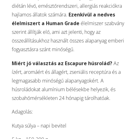
diétán lévő, emésztőrendszeri, allergiás reakciókra
hajlamos állatok számára.
Ezenkívül a nedves
élelmiszert a Human Grade
élelmiszer szabvány
szerint állítják elő, ami azt jelenti, hogy az
összeállításukhoz használt összes alapanyag emberi
fogyasztásra szánt minőségű.
Miért jó választás az Escapure húsrolád?
Az
ízért, aromáért és állagért, zseniális receptúra ​​és a
legmagasabb minőségű alapanyagokért. A
húsroládokat alumínium bélésekbe helyezik, és
szobahőmérsékleten 24 hónapig tárolhatóak.
Adagolás:
Kutya súlya – napi bevitel