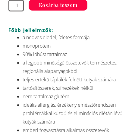
-
Kosárba teszem
800
g
mennyiség
Főbb jellelmzők:
a nedves eledel, ízletes formája
monoprotein
90% lóhúst tartalmaz
a legjobb minőségű összetevők természetes,
regionális alapanyagokból
teljes értékű táplálék felnőtt kutyák számára
tartósítószerek, színezékek nélkül
nem tartalmaz glutént
ideális allergiás, érzékeny emésztőrendszeri
problémákkal küzdő és eliminációs diétán lévő
kutyák számára
emberi fogyasztásra alkalmas összetevők