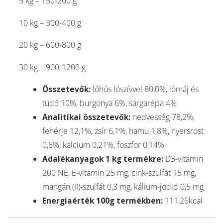
5 kg – 150-200 g
10 kg – 300-400 g
20 kg – 600-800 g
30 kg – 900-1200 g
Összetevők:
lóhús lószívvel 80,0%, lómáj és
tüdő 10%, burgonya 6%, sárgarépa 4%
Analitikai összetevők:
nedvesség 78,2%,
fehérje 12,1%, zsír 6,1%, hamu 1,8%, nyersrost
0,6%, kalcium 0,21%, foszfor 0,14%
Adalékanyagok 1 kg termékre:
D3-vitamin
200 NE, E-vitamin 25 mg, cink-szulfát 15 mg,
mangán (II)-szulfát 0,3 mg, kálium-jodid 0,5 mg
Energiaérték 100g termékben:
111,26kcal