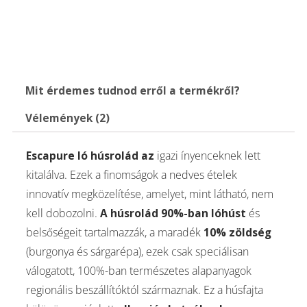
Mit érdemes tudnod erről a termékről?
Vélemények (2)
Escapure ló húsrolád az
igazi ínyenceknek lett
kitalálva. Ezek a finomságok a nedves ételek
innovatív megközelítése, amelyet, mint látható, nem
kell dobozolni.
A húsrolád 90%-ban lóhúst
és
belsőségeit tartalmazzák, a maradék
10% zöldség
(burgonya és sárgarépa), ezek csak speciálisan
válogatott, 100%-ban természetes alapanyagok
regionális beszállítóktól származnak. Ez a húsfajta