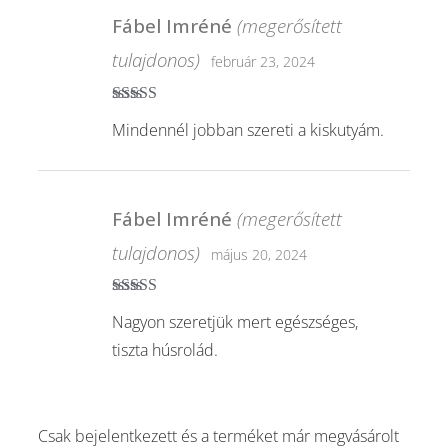
Fábel Imréné
(megerősített
tulajdonos)
február 23, 2024
Értékelés:
5
/
Mindennél jobban szereti a kiskutyám.
5
Fábel Imréné
(megerősített
tulajdonos)
május 20, 2024
Értékelés:
5
/
Nagyon szeretjük mert egészséges,
5
tiszta húsrolád.
Csak bejelentkezett és a terméket már megvásárolt