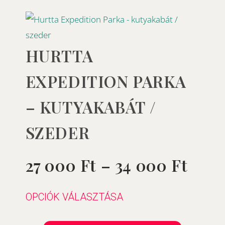
tartomány:
Árta
Ennek
a
27
terméknek
HURTTA
 Ft
000 
több
-
EXPEDITION PARKA
variációja
34
van.
– KUTYAKABÁT /
 Ft
000 
A
SZEDER
változatok
a
termékoldalon
27 000
Ft
–
34 000
Ft
Értékelés:
0
/
választhatók
5
ki
OPCIÓK VÁLASZTÁSA