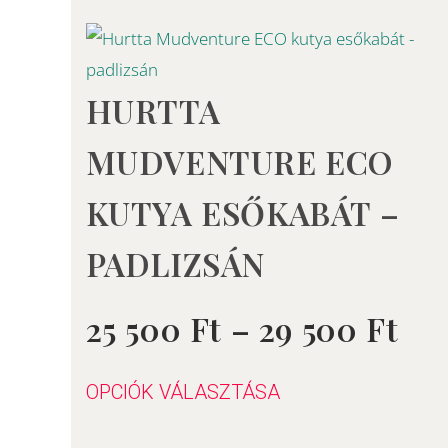
Ár
Ennek
a
25
terméknek
HURTTA
500
több
-
MUDVENTURE ECO
variációja
29
van.
KUTYA ESŐKABÁT –
500
A
PADLIZSÁN
változatok
a
termékoldalon
25 500
Ft
–
29 500
Ft
Értékelés:
0
/
választhatók
5
ki
OPCIÓK VÁLASZTÁSA