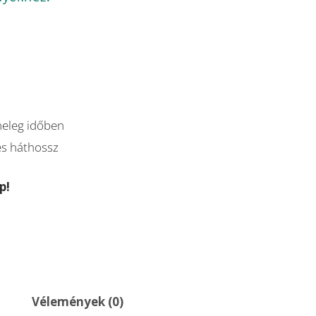
meleg időben
 és háthossz
p!
Vélemények (0)