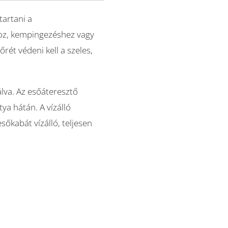
tartani a
hoz, kempingezéshez vagy
rét védeni kell a szeles,
lva. Az esőáteresztő
ya hátán. A vízálló
sőkabát vízálló, teljesen