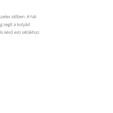
zeles időben. A hát
g segít a kutyád
és késő esti sétákhoz.