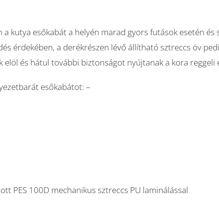
a kutya esőkabát a helyén marad gyors futások esetén és s
és érdekében, a derékrészen lévő állítható sztreccs öv pedi
 elöl és hátul további biztonságot nyújtanak a kora reggeli 
yezetbarát esőkabátot: –
tott PES 100D mechanikus sztreccs PU laminálással