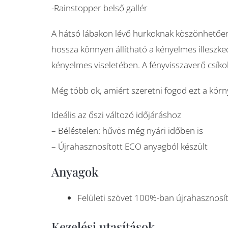
-Rainstopper belső gallér
A hátsó lábakon lévő hurkoknak köszönhetően 
hossza könnyen állítható a kényelmes illeszked
kényelmes viseletében. A fényvisszaverő csíkok
Még több ok, amiért szeretni fogod ezt a körn
Ideális az őszi változó időjáráshoz
– Béléstelen: hűvös még nyári időben is
– Újrahasznosított ECO anyagból készült
Anyagok
Felületi szövet 100%-ban újrahasznosí
Kezelési utasítások