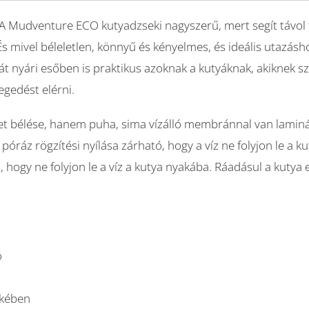
A Mudventure ECO kutyadzseki nagyszerű, mert segít távol 
s mivel béleletlen, könnyű és kényelmes, és ideális utazás
t nyári esőben is praktikus azoknak a kutyáknak, akiknek sző
egedést elérni.
et bélése, hanem puha, sima vízálló membránnal van laminá
óráz rögzítési nyílása zárható, hogy a víz ne folyjon le a kut
ogy ne folyjon le a víz a kutya nyakába. Ráadásul a kutya e
ó
ekében