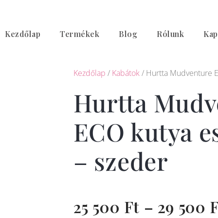
Skip
to
Kezdőlap
Termékek
Blog
Rólunk
Kap
content
Kezdőlap
/
Kabátok
/ Hurtta Mudventure E
Hurtta Mudv
ECO kutya e
– szeder
25 500
Ft
–
29 500
F