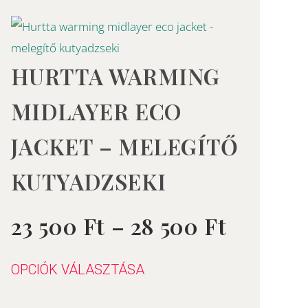
rtomány:
Ártart
Ennek
a
23
terméknek
HURTTA WARMING
Ft
500 Ft
több
-
MIDLAYER ECO
variációja
28
van.
JACKET – MELEGÍTŐ
Ft
500 Ft
A
KUTYADZSEKI
változatok
a
termékoldalon
23 500
Ft
–
28 500
Ft
Értékelés:
0
/
választhatók
5
ki
OPCIÓK VÁLASZTÁSA