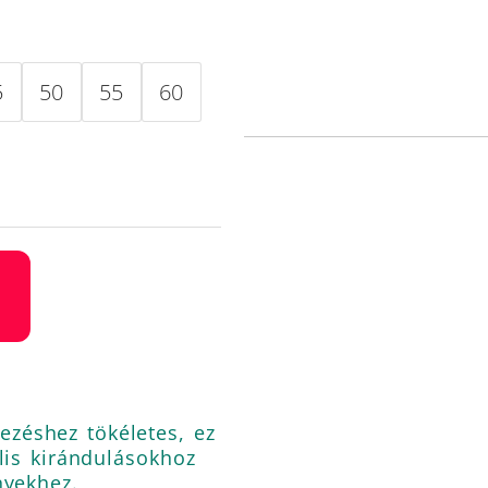
25
500 Ft
-
5
50
55
60
29
500 Ft
zéshez tökéletes, ez
lis kirándulásokhoz
nyekhez.