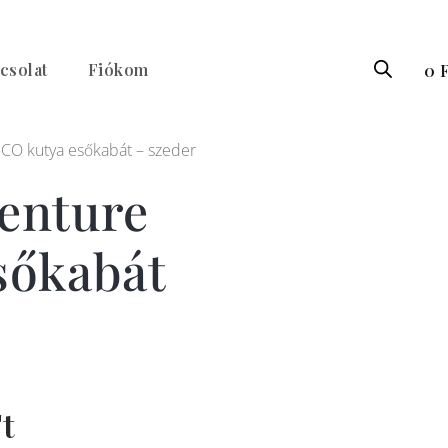
csolat
Fiókom
0
F
CO kutya esőkabát – szeder
enture
sőkabát
Ártartomány:
t