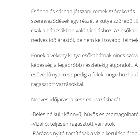
Esőben és sárban játszani remek szórakozás. 
szennyeződések egy részét a kutya szőréből. É
csak a hátizsákban való tároláshoz. Az esőkabá
nedves időjárástól, de nem kell további felmel
Ennek a vékony kutya esőkabátnak nincs szöv
képesség a legapróbb részletekig átgondolt. A p
esővédő nyakrész pedig a fülek mögé húzható, h
ragasztott varrásokkal.
Nedves időjárásra kész és utazásbarát:
-Bélés nélküli: könnyű, hűvös és csomagolhat
-Vízálló: teljesen ragasztott varratok
-Pórázos nyitó tömítések a víz elkerülése érd