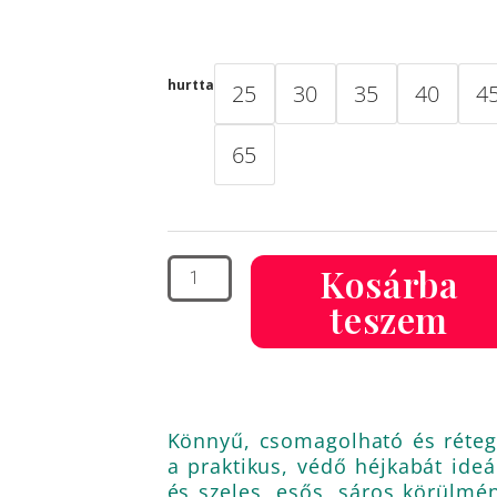
Hurtta
Mudventure
ECO
hurtta
25
30
35
40
4
kutya
65
esőkabát
-
szeder
mennyiség
Kosárba
teszem
Könnyű, csomagolható és rétege
a praktikus, védő héjkabát ideá
és szeles, esős, sáros körülmé