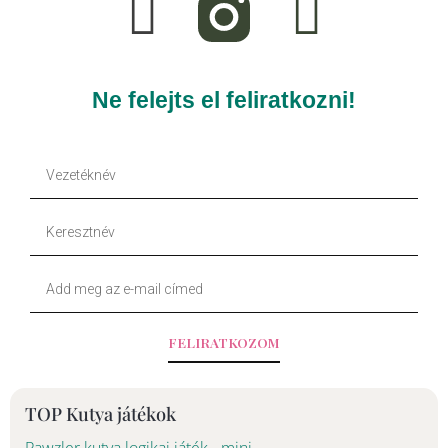
a
i
c
k
e
t
Ne felejts el feliratkozni!
b
o
Vezetéknév
o
k
Keresztnév
o
Your
k
Email
-
FELIRATKOZOM
f
TOP Kutya játékok