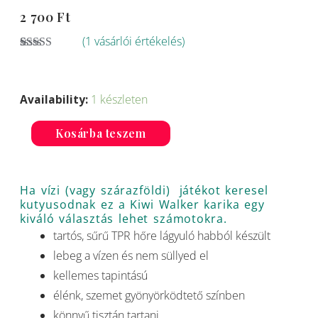
2 700
Ft
(
1
vásárlói értékelés)
Értékelés
1
5.00
az 5-
Kiwi
ből,
értékelés
Walker
alapján
Availability:
1 készleten
vízi
karika
Kosárba teszem
-
sárga,
Ha vízi (vagy szárazföldi) játékot keresel
mini
kutyusodnak ez a Kiwi Walker karika egy
mennyiség
kiváló választás lehet számotokra.
tartós, sűrű TPR hőre lágyuló habból készült
lebeg a vízen és nem süllyed el
kellemes tapintású
élénk, szemet gyönyörködtető színben
könnyű tisztán tartani