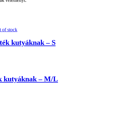
nak véleményt.
 of stock
ték kutyáknak – S
k kutyáknak – M/L