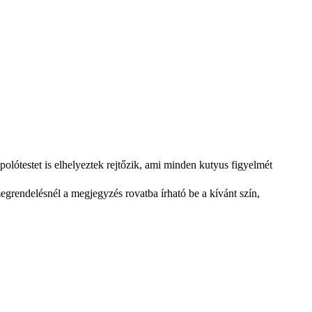
olótestet is elhelyeztek rejtőzik, ami minden kutyus figyelmét
egrendelésnél a megjegyzés rovatba írható be a kívánt szín,