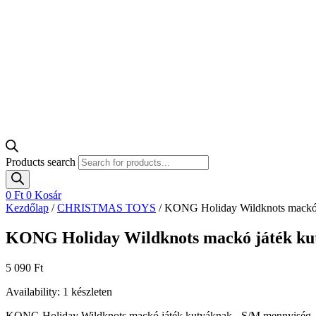
Products search
0
Ft
0
Kosár
Kezdőlap
/
CHRISTMAS TOYS
/ KONG Holiday Wildknots mackó 
KONG Holiday Wildknots mackó játék ku
5 090
Ft
Availability:
1 készleten
KONG Holiday Wildknots mackó játék kutyáknak - S/M mennyiség