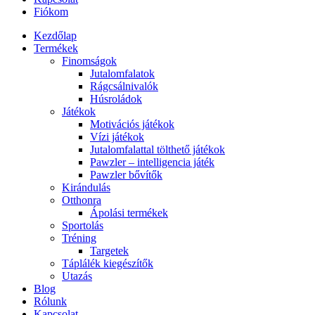
Fiókom
Kezdőlap
Termékek
Finomságok
Jutalomfalatok
Rágcsálnivalók
Húsroládok
Játékok
Motivációs játékok
Vízi játékok
Jutalomfalattal tölthető játékok
Pawzler – intelligencia játék
Pawzler bővítők
Kirándulás
Otthonra
Ápolási termékek
Sportolás
Tréning
Targetek
Táplálék kiegészítők
Utazás
Blog
Rólunk
Kapcsolat