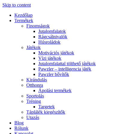
Skip to content
Kezdőlap
Termékek
Finomságok
Jutalomfalatok
Rágcsálnivalók
Húsroládok
Játékok
Motivációs játékok
Vízi játékok
Jutalomfalattal tölthető játékok
Pawzler – intelligencia játék
Pawzler bővítők
Kirándulás
Otthonra
Ápolási termékek
Sportolás
Tréning
Targetek
Táplálék kiegészítők
Utazás
Blog
Rólunk
Kapcsolat