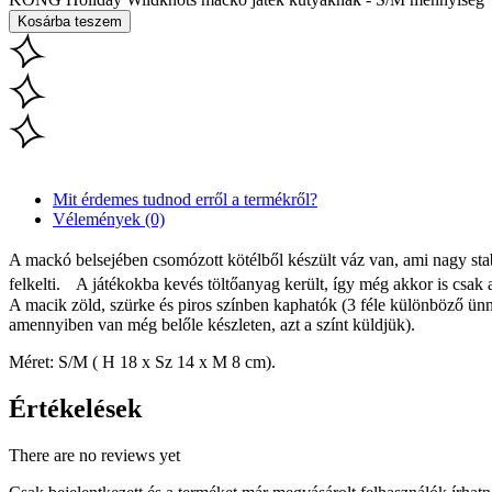
Kosárba teszem
Mit érdemes tudnod erről a termékről?
Vélemények (0)
A mackó belsejében csomózott kötélből készült váz van, ami nagy stab
felkelti. A játékokba kevés töltőanyag került, így még akkor is csak 
A macik zöld, szürke és piros színben kaphatók (3 féle különböző ünne
amennyiben van még belőle készleten, azt a színt küldjük).
Méret: S/M ( H 18 x Sz 14 x M 8 cm).
Értékelések
There are no reviews yet