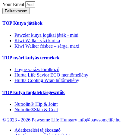
Your Email
Feliratkozom
TOP Kutya játékok
Pawzler kutya logikai játék - mini
Kiwi Walker vízi karika
Kiwi Walker frisbee – sárga, maxi
TOP nyári kutyás termékek
Loype varázs törölköző
Hurtta Life Savior ECO mentőmellény
Hurtta Cooling Wrap hűtőmellény
TOP kutya táplálékkiegészítők
Nutrolin® Hip & Joint
Nutrolin®Skin & Coat
© 2023 - 2026 Pawsome Life Hungary info@pawsomelife.hu
Adatkezelési tájékoztató