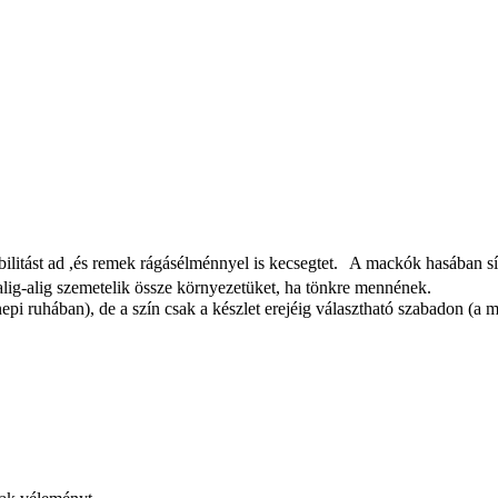
ilitást ad ,és remek rágásélménnyel is kecsegtet. A mackók hasában síp
alig-alig szemetelik össze környezetüket, ha tönkre mennének.
pi ruhában), de a szín csak a készlet erejéig választható szabadon (a m