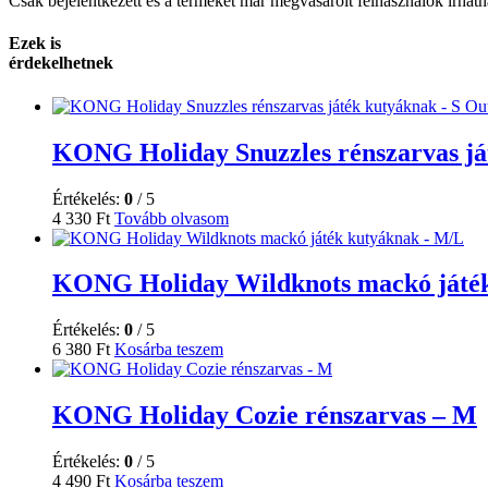
Csak bejelentkezett és a terméket már megvásárolt felhasználók írhat
Ezek is
érdekelhetnek
Out
KONG Holiday Snuzzles rénszarvas já
Értékelés:
0
/ 5
4 330
Ft
Tovább olvasom
KONG Holiday Wildknots mackó játé
Értékelés:
0
/ 5
6 380
Ft
Kosárba teszem
KONG Holiday Cozie rénszarvas – M
Értékelés:
0
/ 5
4 490
Ft
Kosárba teszem