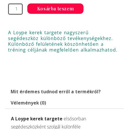
target
Kosárba teszem
-
fa,
gumi
A Loype kerek targete nagyszerű
segédeszköz különböző tevékenységekhez.
borítással
Különböző felületének köszönhetően a
mennyiség
tréning céljának megfelelően alkalmazhatod.
Mit érdemes tudnod erről a termékről?
Vélemények (0)
A Loype kerek targete
elsősorban
segédeszközként szolgál különféle