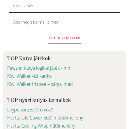
Keresztnév
o
Your
k
Email
-
FELIRATKOZOM
f
TOP Kutya játékok
Pawzler kutya logikai játék - mini
Kiwi Walker vízi karika
Kiwi Walker frisbee – sárga, maxi
TOP nyári kutyás termékek
Loype varázs törölköző
Hurtta Life Savior ECO mentőmellény
Hurtta Cooling Wrap hűtőmellény