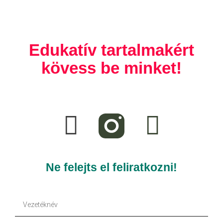
Edukatív tartalmakért
kövess be minket!
F
T
a
i
c
k
e
t
Ne felejts el feliratkozni!
b
o
Vezetéknév
o
k