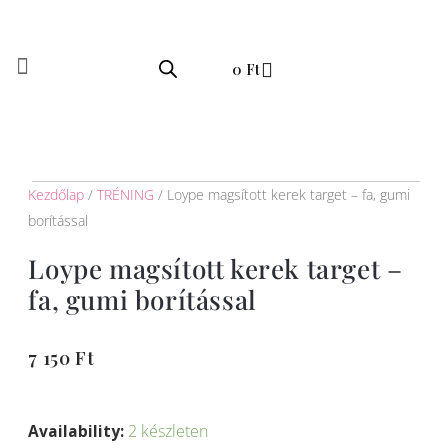
Skip
to
Kosár
content
0
Ft
Kezdőlap
/
TRÉNING
/ Loype magsított kerek target – fa, gumi
borítással
Loype magsított kerek target –
fa, gumi borítással
7 150
Ft
Loype
magsított
Availability:
2 készleten
kerek