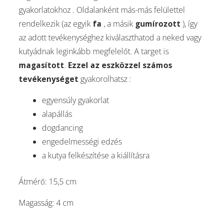
gyakorlatokhoz . Oldalanként más-más felülettel
rendelkezik (az egyik
fa
, a másik
gumírozott
), így
az adott tevékenységhez kiválaszthatod a neked vagy
kutyádnak leginkább megfelelőt. A target is
magasított
.
Ezzel az eszközzel számos
tevékenységet
gyakorolhatsz :
egyensúly gyakorlat
alapállás
dogdancing
engedelmességi edzés
a kutya felkészítése a kiállításra
Átmérő: 15,5 cm
Magasság: 4 cm