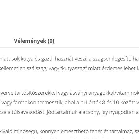
Vélemények (0)
 miatt sok kutya és gazdi hasznát veszi, a szagsemlegesítő 
ellemetlen szájszag, vagy “kutyaszag” miatt érdemes lehet 
verve tartósítószerekkel vagy ásványi anyagokkal/vitaminok
n vagy farmokon termesztik, ahol a pH-érték 8 és 10 között 
zza a túlsavasodást. Jódtartalmuk alacsony, így nyugodtan 
kiváló minőségű, könnyen emészthető fehérjét tartalmaz, s