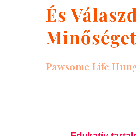
És Válasz
Minőséget
Pawsome Life Hun
Edukatív tarta