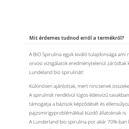
Mit érdemes tudnod erről a termékről?
A BIO Spirulina egyik kiváló tulajdonsága ami
orvosi vizsgálatok eredménytelenül záródtak k
Lundeland bio spirulinát!
Különösen ajánlottak, mert nincsenek összeke
A spirulinát rendkívül lúgos édesvizű tavakba
támogatja a bázisok képződését és ellensúlyo
pajzsmirigyproblémákkal küzdő állatoknak is.
A Lunderland bio spirulina por akár 70%-ban 