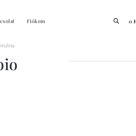
csolat
Fiókom
0
F
irulina
bio