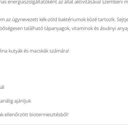
lmas energiaszolgáltatóként az állat aktivitásával szembeni
em az úgynevezett kék-zöld baktériumok közé tartozik. Sejtj
 bőségesen található tápanyagok, vitaminok és ásványi any
lina kutyák és macskák számára!
ál
nálig ajánljuk
k ellenőrzött biotermesztésből!