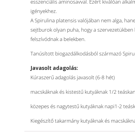
esszenciális aminosavval. Ezért kiválóan alka
igényekhez.
A Spirulina platensis valójában nem alga, han
sejtburok olyan puha, hogy a szervezetükben
felszívódnak a belekben.
Tanúsított biogazdálkodásból származó Spiru
Javasolt adagolás:
Kúraszerű adagolás javasolt (6-8 hét)
macskáknak és kistestű kutyáknak 1/2 teáskan
közepes és nagytestű kutyáknak napi1-2 teáska
Kiegészítő takarmány kutyáknak és macskákna