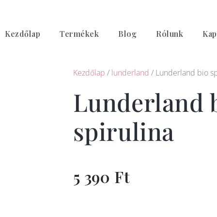
Skip
to
Kezdőlap
Termékek
Blog
Rólunk
Kap
content
Kezdőlap
/
lunderland
/ Lunderland bio sp
Lunderland 
spirulina
5 390
Ft