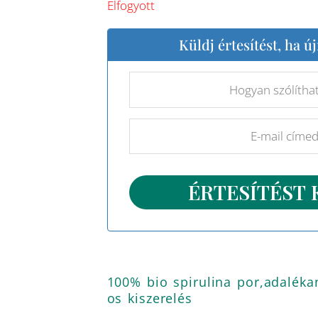
Elfogyott
Küldj értesítést, ha új
100% bio spirulina por,adaléka
os kiszerelés