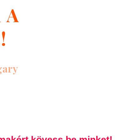
d A
!
gary
lmakért kövess be minket!