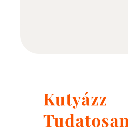
Kutyázz
Tudatosa