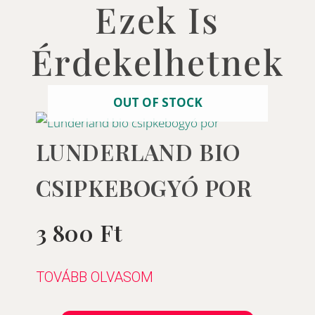
Ezek Is
Érdekelhetnek
OUT OF STOCK
LUNDERLAND BIO
CSIPKEBOGYÓ POR
3 800
Ft
Értékelés:
0
/
5
TOVÁBB OLVASOM