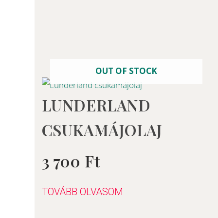
OUT OF STOCK
LUNDERLAND
CSUKAMÁJOLAJ
3 700
Ft
Értékelés:
0
/
5
TOVÁBB OLVASOM