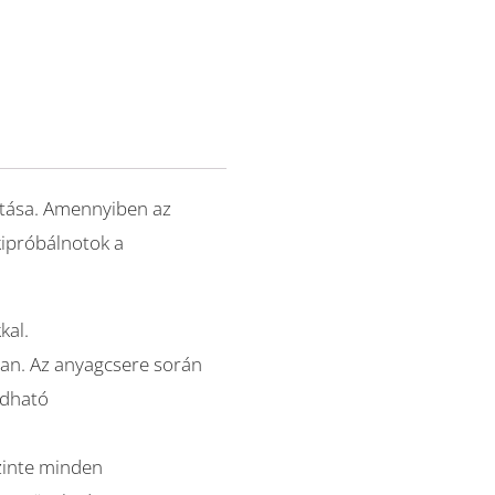
hatása. Amennyiben az
kipróbálnotok a
kal.
van. Az anyagcsere során
adható
zinte minden