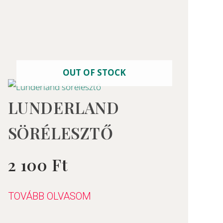
OUT OF STOCK
LUNDERLAND
SÖRÉLESZTŐ
2 100
Ft
Értékelés:
0
/
5
TOVÁBB OLVASOM