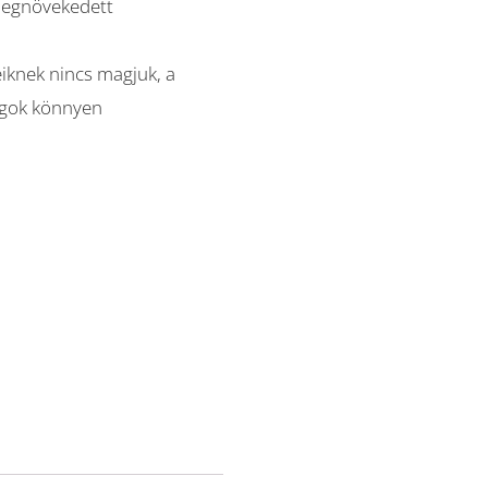
 megnövekedett
eiknek nincs magjuk, a
agok könnyen