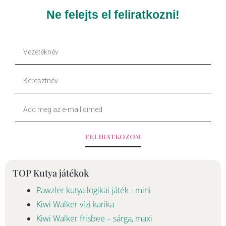
e
t
Ne felejts el feliratkozni!
b
o
Vezetéknév
o
k
Keresztnév
o
Your
k
Email
-
FELIRATKOZOM
f
TOP Kutya játékok
Pawzler kutya logikai játék - mini
Kiwi Walker vízi karika
Kiwi Walker frisbee – sárga, maxi