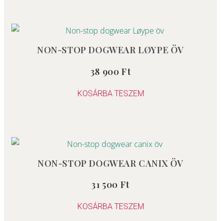
változatok
a
termékoldalon
NON-STOP DOGWEAR LØYPE ÖV
választhatók
ki
38 900
Ft
Értékelés:
0
/
5
KOSÁRBA TESZEM
NON-STOP DOGWEAR CANIX ÖV
31 500
Ft
Értékelés:
0
/
5
KOSÁRBA TESZEM