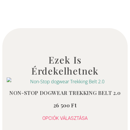
Ezek Is
Érdekelhetnek
Ennek
a
NON-STOP DOGWEAR TREKKING BELT 2.0
terméknek
26 500
Ft
Értékelés:
több
0
/
variációja
5
OPCIÓK VÁLASZTÁSA
van.
A