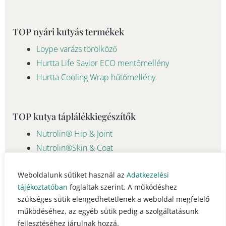
TOP nyári kutyás termékek
Loype varázs törölköző
Hurtta Life Savior ECO mentőmellény
Hurtta Cooling Wrap hűtőmellény
TOP kutya táplálékkiegészítők
Nutrolin® Hip & Joint
Nutrolin®Skin & Coat
Weboldalunk sütiket használ az
Adatkezelési
tájékoztatóban
foglaltak szerint. A működéshez
© 2023 - 2026 Pawsome Life Hungary info@pawsomelife.hu
szükséges sütik elengedhetetlenek a weboldal megfelelő
működéséhez, az egyéb sütik pedig a szolgáltatásunk
fejlesztéséhez járulnak hozzá.