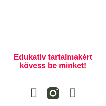
Edukatív tartalmakért
kövess be minket!
F
T
a
i
c
k