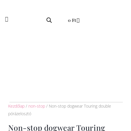
Skip
to
Kosár
content
0
Ft
Kezdőlap
/
non-stop
/ Non-stop dogwear Touring double
pórázelosztó
Non-stop dogwear Touring