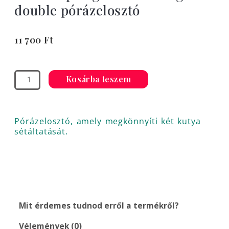
double pórázelosztó
11 700
Ft
Non-
stop
Kosárba teszem
dogwear
Touring
double
Pórázelosztó, amely megkönnyíti két kutya
pórázelosztó
sétáltatását.
mennyiség
Mit érdemes tudnod erről a termékről?
Vélemények (0)