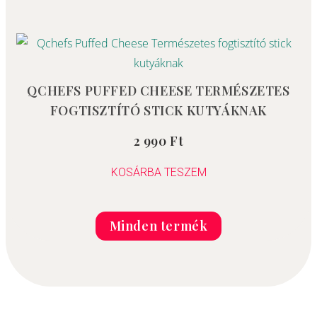
QCHEFS PUFFED CHEESE TERMÉSZETES
FOGTISZTÍTÓ STICK KUTYÁKNAK
2 990
Ft
Értékelés:
5.00
/ 5
KOSÁRBA TESZEM
Minden termék