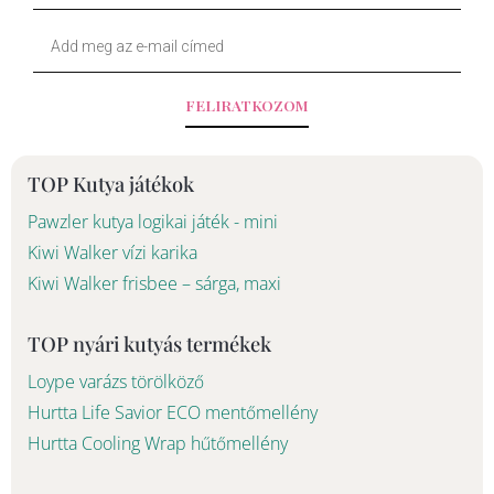
o
Your
k
Email
-
FELIRATKOZOM
f
TOP Kutya játékok
Pawzler kutya logikai játék - mini
Kiwi Walker vízi karika
Kiwi Walker frisbee – sárga, maxi
TOP nyári kutyás termékek
Loype varázs törölköző
Hurtta Life Savior ECO mentőmellény
Hurtta Cooling Wrap hűtőmellény