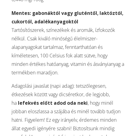
Mentes: gabonáktól vagy gluténtől, laktóztól,
cukortól, adalékanyagoktól
Tartósítószerek, színezékek és aromák, ízfokozók
nélkül. Csak kiváló minőségű élelmiszer-
alapanyagokat tartalmaz, fenntarthatóan és
kíméletesen, 100 Celsius fok alatt sütve, hogy
minden értékes hatóanyag, vitamin és ásványianyag a
termékben maradjon.
Adagolási javaslat (napi adag): tetszőlegesen,
étkezések között vagy dicséretkor, de legjobb,
ha
lefekvés előtt adod oda neki
, hogy minél
jobban eloszlassa a szájába és minél tovább tudjon
hatni. Figyelem! Ez egy irányelv, érdemes minden
állat egyedi igényére szabni! Biztosítsunk mindig