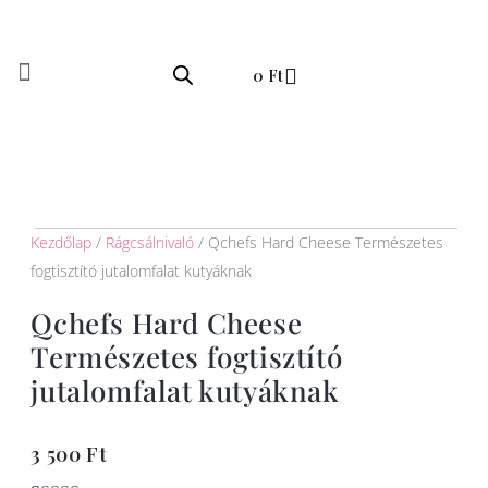
Skip
to
Kosár
content
0
Ft
Kezdőlap
/
Rágcsálnivaló
/ Qchefs Hard Cheese Természetes
fogtisztító jutalomfalat kutyáknak
Qchefs Hard Cheese
Természetes fogtisztító
jutalomfalat kutyáknak
3 500
Ft