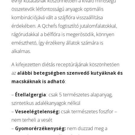
évnyi kutatásnak köszönhetően a kiváló minőségű
összetevők létfontosságú anyagok optimális
kombinációjává vált a szájflóra visszaállítása
érdekében. A Qchefs fogtisztító jutalomfalatokkal,
rágórudakkal a bélflóra is megerősödik, könnyen
emészthető, így érzékeny állatok számára is
alkalmas.
A kifejezetten diétás receptúrájának köszönhetően
az
alábbi betegségben szenvedő kutyáknak és
macskáknak is adható
:
–
Étellalgergia
: csak 5 természetes alapanyag,
szintetikus adalékanyagok nélkül
–
Veseelégtelenség:
csak természetes foszfor –
nem terheli a vesét
–
Gyomorérzékenység:
nem duzzad meg a