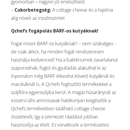
gyomorban – nagyon jól emészthető
–
Cukorbetegség:
A cottage cheese és a hajdina
alig növeli az inzulinszintet
Qchefs fogápolás BARF-os kutyáknak!
Fogat mosni BARF-os kutyáknak? – nem szükséges –
de csak akkor, ha minden fogát rendszeresen
használja kedvenced! Ha a baktériumok zavartalanul
szaporodnak, fogkő és gyulladás alakulhat ki az
ínyvonalon még BARF étkezést követő kutyáknál és
macskáknál is. A Qchefs fogtisztító termékekkel a
szájflóra egyensúlyba kerül. A magas húsaránynál az
esszenciális aminosavak hatékonyan kiegészítik a
Qchefs termékekben található cottage cheese
összetevőt, így a szervezet ráadásul jobban
hasznosítja az ételt. Ez vonatkozik a természetes