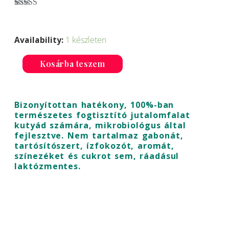
Értékelés
1
Qchefs
5.00
az 5-
ből,
értékelés
Hard
alapján
Availability:
1 készleten
Cheese
Természetes
Kosárba teszem
fogtisztító
jutalomfalat
Bizonyítottan hatékony, 100%-ban
kutyáknak
természetes fogtisztító jutalomfalat
mennyiség
kutyád számára, mikrobiológus által
fejlesztve. Nem tartalmaz gabonát,
tartósítószert, ízfokozót, aromát,
színezéket és cukrot sem, ráadásul
laktózmentes.