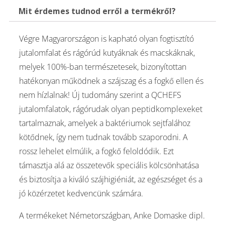
Mit érdemes tudnod erről a termékről?
Végre Magyarországon is kapható olyan fogtisztító
jutalomfalat és rágórúd kutyáknak és macskáknak,
melyek 100%-ban természetesek, bizonyítottan
hatékonyan működnek a szájszag és a fogkő ellen és
nem hízlalnak! Új tudomány szerint a QCHEFS
jutalomfalatok, rágórudak olyan peptidkomplexeket
tartalmaznak, amelyek a baktériumok sejtfalához
kötődnek, így nem tudnak tovább szaporodni. A
rossz lehelet elmúlik, a fogkő feloldódik. Ezt
támasztja alá az összetevők speciális kölcsönhatása
és biztosítja a kiváló szájhigiéniát, az egészséget és a
jó közérzetet kedvencünk számára.
A termékeket Németországban, Anke Domaske dipl.