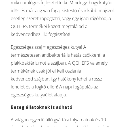
mikrobiológus fejlesztette ki. Mindegy, hogy kutyád
idős és már alig van foga, kistestű és inkább majszol,
esetleg szeret ropogtatni, vagy egy igazi rágóhód, a
QCHEFS termékei között megtalálod a
kedvencedhez illő fogtisztítót!
Egészséges száj = egészséges kutya! A
természetesen antibakteriális hatás csökkenti a
plakkbaktériumot a szájban. A QCHEFS valamely
termékének csak jól el kell oszlania
kedvenced szájban, így hatékony lehet a rossz
lehelet és a fogkő ellen! A napi fogápolás az
egészséges kutyaélet alapja.
Beteg állatoknak is adható
A világon egyedülálló gyártási folyamatnak és 10