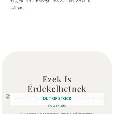
megfelelő mennyiségű friss vizet kedvencünk
számára!
Ezek Is
Érdekelhetnek
OUT OF STOCK