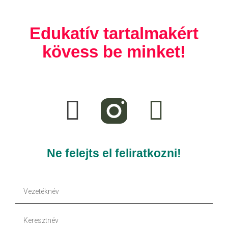
Edukatív tartalmakért
kövess be minket!
F
T
a
i
c
k
e
t
Ne felejts el feliratkozni!
b
o
Vezetéknév
o
k
Keresztnév