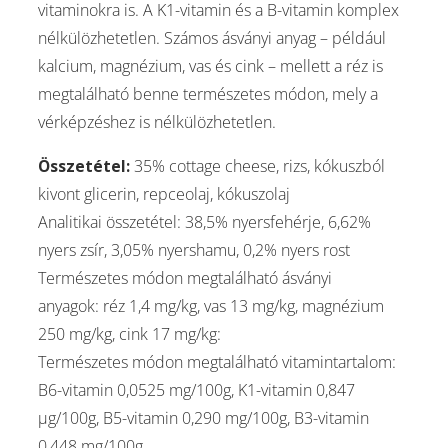
vitaminokra is. A K1-vitamin és a B-vitamin komplex
nélkülözhetetlen. Számos ásványi anyag – például
kalcium, magnézium, vas és cink – mellett a réz is
megtalálható benne természetes módon, mely a
vérképzéshez is nélkülözhetetlen.
Összetétel:
35% cottage cheese, rizs, kókuszból
kivont glicerin, repceolaj, kókuszolaj
Analitikai összetétel: 38,5% nyersfehérje, 6,62%
nyers zsír, 3,05% nyershamu, 0,2% nyers rost
Természetes módon megtalálható ásványi
anyagok: réz 1,4 mg/kg, vas 13 mg/kg, magnézium
250 mg/kg, cink 17 mg/kg:
Természetes módon megtalálható vitamintartalom:
B6-vitamin 0,0525 mg/100g, K1-vitamin 0,847
µg/100g, B5-vitamin 0,290 mg/100g, B3-vitamin
0,448 mg/100g