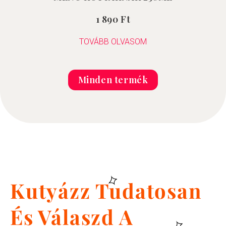
1 890
Ft
Értékelés:
0
/
5
TOVÁBB OLVASOM
Minden termék
Kutyázz Tudatosan
És Válaszd A