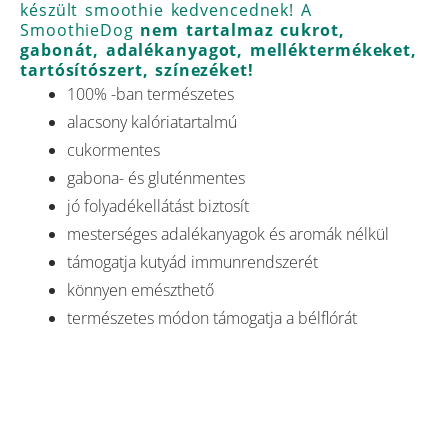
készült smoothie kedvencednek! A
SmoothieDog
nem tartalmaz c
ukrot,
gabonát, adalékanyagot, melléktermékeket,
tartósítószert, színezéket!
100% -ban természetes
alacsony kalóriatartalmú
cukormentes
gabona- és gluténmentes
jó folyadékellátást biztosít
mesterséges adalékanyagok és aromák nélkül
támogatja kutyád immunrendszerét
könnyen emészthető
természetes módon támogatja a bélflórát