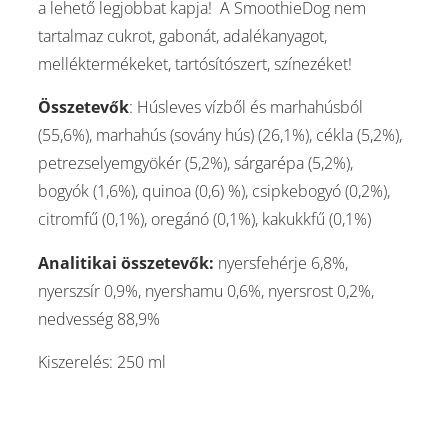
a lehető legjobbat kapja! A SmoothieDog nem
tartalmaz cukrot, gabonát, adalékanyagot,
melléktermékeket, tartósítószert, színezéket!
Összetevők
: Húsleves vízből és marhahúsból
(55,6%), marhahús (sovány hús) (26,1%), cékla (5,2%),
petrezselyemgyökér (5,2%), sárgarépa (5,2%),
bogyók (1,6%), quinoa (0,6) %), csipkebogyó (0,2%),
citromfű (0,1%), oregánó (0,1%), kakukkfű (0,1%)
Analitikai összetevők:
nyersfehérje 6,8%,
nyerszsír 0,9%, nyershamu 0,6%, nyersrost 0,2%,
nedvesség 88,9%
Kiszerelés: 250 ml