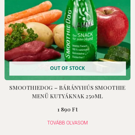
OUT OF STOCK
SMOOTHIEDOG – BÁRÁNYHÚS SMOOTHIE
MENÜ KUTYÁKNAK 250ML
1 890
Ft
Értékelés:
0
/
5
TOVÁBB OLVASOM