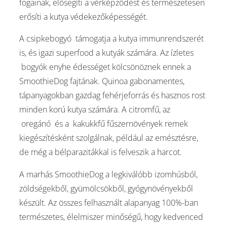
fogainak, elősegíti a vérképződést és természetesen
erősíti a kutya védekezőképességét.
A csipkebogyó támogatja a kutya immunrendszerét
is, és igazi superfood a kutyák számára. Az ízletes
bogyók enyhe édességet kölcsönöznek ennek a
SmoothieDog fajtának. Quinoa gabonamentes,
tápanyagokban gazdag fehérjeforrás és hasznos rost
minden korú kutya számára. A citromfű, az
oregánó és a kakukkfű fűszernövények remek
kiegészítésként szolgálnak, például az emésztésre,
de még a bélparazitákkal is felveszik a harcot.
A marhás SmoothieDog a legkiválóbb izomhúsból,
zöldségekből, gyümölcsökből, gyógynövényekből
készült. Az összes felhasznált alapanyag 100%-ban
természetes, élelmiszer minőségű, hogy kedvenced