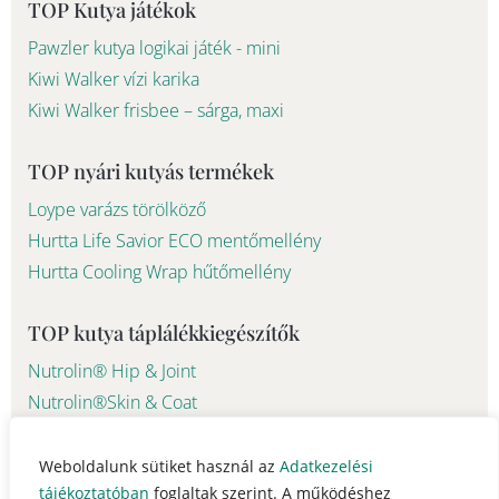
f
TOP Kutya játékok
Pawzler kutya logikai játék - mini
Kiwi Walker vízi karika
Kiwi Walker frisbee – sárga, maxi
TOP nyári kutyás termékek
Loype varázs törölköző
Hurtta Life Savior ECO mentőmellény
Hurtta Cooling Wrap hűtőmellény
TOP kutya táplálékkiegészítők
Nutrolin® Hip & Joint
Nutrolin®Skin & Coat
© 2023 - 2026 Pawsome Life Hungary info@pawsomelife.hu
Weboldalunk sütiket használ az
Adatkezelési
tájékoztatóban
foglaltak szerint. A működéshez