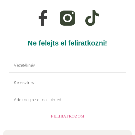
a
i
c
k
e
t
Ne felejts el feliratkozni!
b
o
Vezetéknév
o
k
Keresztnév
o
Your
k
Email
-
FELIRATKOZOM