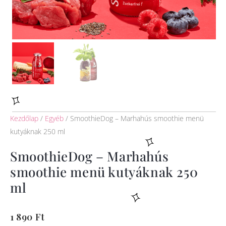
Kezdőlap
/
Egyéb
/ SmoothieDog – Marhahús smoothie menü
kutyáknak 250 ml
SmoothieDog – Marhahús
smoothie menü kutyáknak 250
ml
1 890
Ft