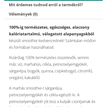
Mit érdemes tudnod erről a termékről?
Vélemények (0)
100%-ig természetes, egészséges, alacsony
kalóriatartalmú, válogatott alapanyagokból
készült smoothie kedvencednek! Számtalan módon
és formában használhatod.
Kizárólag 100% természetes összetevők, semmi
más: víz, marhahús, cékla, petrezselyemgyökér,
sárgarépa, bogyók, quinoa, csipkebogyó, citromfű,
oregánó, kakukkfű
A marhás smoothie-t sárgarépa,
petrezselyemgyökér és cékla egészíti ki. A
petrezselyemgyökér jót tesz a kutyák csontjainak és