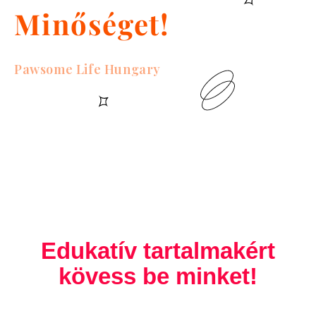
Minőséget!
Pawsome Life Hungary
Edukatív tartalmakért
kövess be minket!
F
T