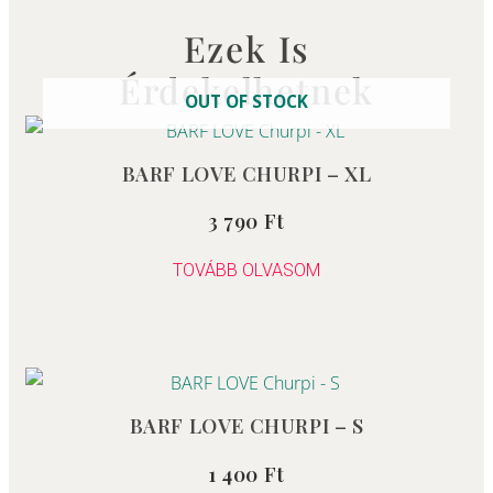
Ezek Is
Érdekelhetnek
OUT OF STOCK
BARF LOVE CHURPI – XL
3 790
Ft
Értékelés:
0
/
5
TOVÁBB OLVASOM
BARF LOVE CHURPI – S
1 400
Ft
Értékelés:
0