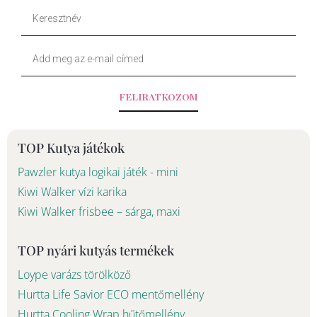
o
k
Keresztnév
o
Your
k
Email
-
FELIRATKOZOM
f
TOP Kutya játékok
Pawzler kutya logikai játék - mini
Kiwi Walker vízi karika
Kiwi Walker frisbee – sárga, maxi
TOP nyári kutyás termékek
Loype varázs törölköző
Hurtta Life Savior ECO mentőmellény
Hurtta Cooling Wrap hűtőmellény