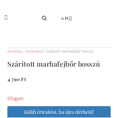
Skip
to
Kosár
content
0
Ft
Kezdőlap
/
lunderland
/ Szárított marhafejbőr hosszú
Szárított marhafejbőr hosszú
4 790
Ft
Elfogyott
Küldj értesítést, ha újra elérhető!