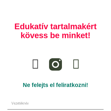
Edukatív tartalmakért
kövess be minket!
F
T
a
i
c
k
e
t
Ne felejts el feliratkozni!
b
o
Vezetéknév