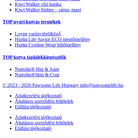
Kiwi Walker vízi karika
Kiwi Walker frisbee – sárga, maxi
TOP nyári kutyás termékek
Loype varázs törölköző
Hurtta Life Savior ECO mentőmellény
Hurtta Cooling Wrap hűtőmellény
TOP kutya táplálékkiegészítők
Nutrolin® Hip & Joint
Nutrolin®Skin & Coat
© 2023 - 2026 Pawsome Life Hungary info@pawsomelife.hu
Adatkezelési tájékoztató
Általános szerződési feltételek
Elállási tájékoztató
Adatkezelési tájékoztató
Általános szerződési feltételek
Elállási tájékoztató