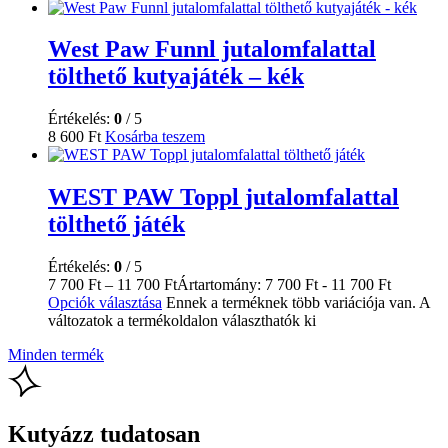
West Paw Funnl jutalomfalattal
tölthető kutyajáték – kék
Értékelés:
0
/ 5
8 600
Ft
Kosárba teszem
WEST PAW Toppl jutalomfalattal
tölthető játék
Értékelés:
0
/ 5
7 700
Ft
–
11 700
Ft
Ártartomány: 7 700 Ft - 11 700 Ft
Opciók választása
Ennek a terméknek több variációja van. A
változatok a termékoldalon választhatók ki
Minden termék
Kutyázz tudatosan