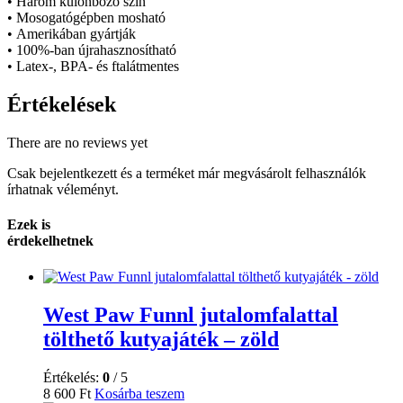
• Három különböző szín
• Mosogatógépben mosható
• Amerikában gyártják
• 100%-ban újrahasznosítható
• Latex-, BPA- és ftalátmentes
Értékelések
There are no reviews yet
Csak bejelentkezett és a terméket már megvásárolt felhasználók
írhatnak véleményt.
Ezek is
érdekelhetnek
West Paw Funnl jutalomfalattal
tölthető kutyajáték – zöld
Értékelés:
0
/ 5
8 600
Ft
Kosárba teszem