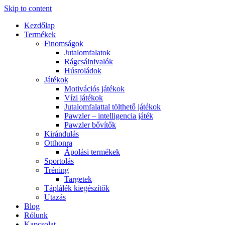
Skip to content
Kezdőlap
Termékek
Finomságok
Jutalomfalatok
Rágcsálnivalók
Húsroládok
Játékok
Motivációs játékok
Vízi játékok
Jutalomfalattal tölthető játékok
Pawzler – intelligencia játék
Pawzler bővítők
Kirándulás
Otthonra
Ápolási termékek
Sportolás
Tréning
Targetek
Táplálék kiegészítők
Utazás
Blog
Rólunk
Kapcsolat