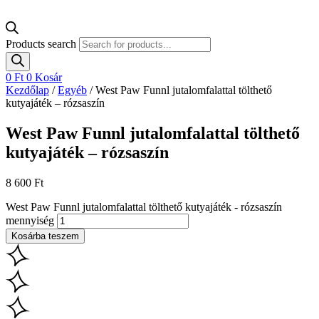
Products search
0
Ft
0
Kosár
Kezdőlap
/
Egyéb
/ West Paw Funnl jutalomfalattal tölthető
kutyajáték – rózsaszín
West Paw Funnl jutalomfalattal tölthető
kutyajáték – rózsaszín
8 600
Ft
West Paw Funnl jutalomfalattal tölthető kutyajáték - rózsaszín
mennyiség
Kosárba teszem