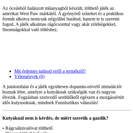
Az óceánból halászott műanyagból készült, tölthető játék az
amerikai West Paw márkától. A gyönyörű színeket és a praktikus
formát alkotva nemcsak négylábú barátod, hanem te is szeretni
fogod. A játék alkalmas rágócsonttal vagy akár zöldségekkel,
finomságokkal való töltéshez.
Mit érdemes tudnod erről a termékről?
Vélemények (0)
A jutalomfalat és a játék együttesen dopamin-növelő stimulációt
hoznak létre, amelyre a kutyáknak szükségük van és nagyon
élvezik. Fogzásban szenvedő serdülőktől egészen a mozgássérült
idős kutyusoknak, mindnek Funnlsztikus választás!
Kutyáknál nem is kérdés, de miért szeretik a gazdik?
• Rágcsálnivalóval tölthető