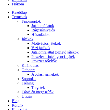
Fiókom
Kezdőlap
Termékek
Finomságok
Jutalomfalatok
Rágcsálnivalók
Húsroládok
Játékok
Motivációs játékok
Vízi játékok
Jutalomfalattal tölthető játékok
Pawzler – intelligencia játék
Pawzler bővítők
Kirándulás
Otthonra
Ápolási termékek
Sportolás
Tréning
Targetek
Táplálék kiegészítők
Utazás
Blog
Rólunk
Kapcsolat