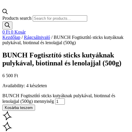
Products search
0
Ft
0
Kosár
Kezdőlap
/
Rágcsálnivaló
/ BUNCH Fogtisztító sticks kutyáknak
pulykával, biotinnal és lenolajjal (500g)
BUNCH Fogtisztító sticks kutyáknak
pulykával, biotinnal és lenolajjal (500g)
6 500
Ft
Availability:
4 készleten
BUNCH Fogtisztító sticks kutyáknak pulykával, biotinnal és
lenolajjal (500g) mennyiség
Kosárba teszem