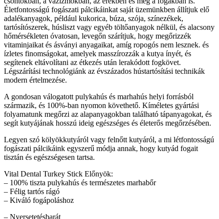
csontokban, a vázizmokban, az erekben és még a fogakban is.
Életfontosságú fogászati ​​pálcikáinkat saját üzemünkben állítjuk elő
adalékanyagok, például kukorica, búza, szója, színezékek,
tartósítószerek, húsliszt vagy egyéb töltőanyagok nélkül, és alacsony
hőmérsékleten óvatosan, levegőn szárítjuk, hogy megőrizzék
vitaminjaikat és ásványi anyagaikat, amíg ropogós nem lesznek. és
ízletes finomságokat, amelyek masszírozzák a kutya ínyét, és
segítenek eltávolítani az étkezés után lerakódott fogkövet.
Légszárítási technológiánk az évszázados hústartósítási technikák
modern értelmezése.
A gondosan válogatott pulykahús és marhahús helyi forrásból
származik, és 100%-ban nyomon követhető. Kíméletes gyártási
folyamatunk megőrzi az alapanyagokban található tápanyagokat, és
segít kutyájának hosszú ideig egészséges és életerős megőrzésében.
Legyen szó kölyökkutyáról vagy felnőtt kutyáról, a mi létfontosságú
fogászati ​​pálcikáink egyszerű módja annak, hogy kutyád fogait
tisztán és egészségesen tartsa.
Vital Dental Turkey Stick Előnyök:
– 100% tiszta pulykahús és természetes marhabőr
– Félig tartós rágó
– Kiváló fogápoláshoz
– Nyersetetésbarát