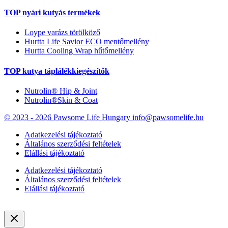
TOP nyári kutyás termékek
Loype varázs törölköző
Hurtta Life Savior ECO mentőmellény
Hurtta Cooling Wrap hűtőmellény
TOP kutya táplálékkiegészítők
Nutrolin® Hip & Joint
Nutrolin®Skin & Coat
© 2023 - 2026 Pawsome Life Hungary info@pawsomelife.hu
Adatkezelési tájékoztató
Általános szerződési feltételek
Elállási tájékoztató
Adatkezelési tájékoztató
Általános szerződési feltételek
Elállási tájékoztató