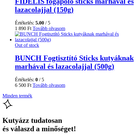
FIDELIS fogápoló sticks marhával és
lazacolajjal (150g)
Értékelés:
5.00
/ 5
1 890
Ft
Tovább olvasom
Out of stock
BUNCH Fogtisztító Sticks kutyáknak
marhával és lazacolajjal (500g)
Értékelés:
0
/ 5
6 500
Ft
Tovább olvasom
Minden termék
Kutyázz tudatosan
és válaszd a minőséget!