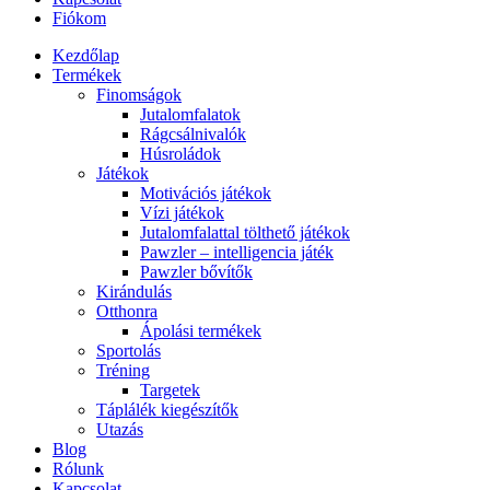
Fiókom
Kezdőlap
Termékek
Finomságok
Jutalomfalatok
Rágcsálnivalók
Húsroládok
Játékok
Motivációs játékok
Vízi játékok
Jutalomfalattal tölthető játékok
Pawzler – intelligencia játék
Pawzler bővítők
Kirándulás
Otthonra
Ápolási termékek
Sportolás
Tréning
Targetek
Táplálék kiegészítők
Utazás
Blog
Rólunk
Kapcsolat