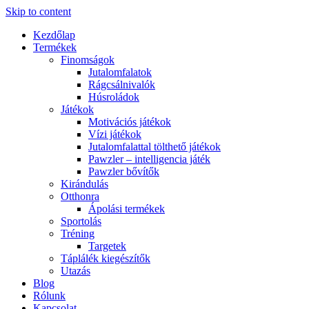
Skip to content
Kezdőlap
Termékek
Finomságok
Jutalomfalatok
Rágcsálnivalók
Húsroládok
Játékok
Motivációs játékok
Vízi játékok
Jutalomfalattal tölthető játékok
Pawzler – intelligencia játék
Pawzler bővítők
Kirándulás
Otthonra
Ápolási termékek
Sportolás
Tréning
Targetek
Táplálék kiegészítők
Utazás
Blog
Rólunk
Kapcsolat