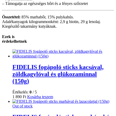
– Támogatja az egészséges bőrt és a fényes szőrzetet
Összetétel:
85% marhabőr, 15% pulykahús.
Adalékanyagok kilogrammonként: 2,9 g biotin, 29 g lenolaj.
Kiegészítő takarmány kutyáknak.
Ezek is
érdekelhetnek
FIDELIS fogápoló sticks kacsával,
zöldkagylóval és glükozaminnal
(150g)
Értékelés:
0
/ 5
1 890
Ft
Kosárba teszem
Out of stock