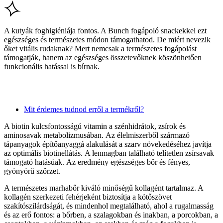
A kutyák foghigiéniája fontos. A Bunch fogápoló snackekkel ezt
egészséges és természetes módon támogathatod. De miért nevezik
őket vitális rudaknak? Mert nemcsak a természetes fogápolást
támogatják, hanem az egészséges összetevőknek köszönhetően
funkcionális hatással is bírnak.
Mit érdemes tudnod erről a termékről?
A biotin kulcsfontosságú vitamin a szénhidrátok, zsírok és
aminosavak metabolizmusában. Az élelmiszerből származó
tápanyagok építőanyaggá alakulását a szarv növekedéséhez javítja
az optimális biotinellátás. A lenmagban található telítetlen zsírsavak
támogató hatásúak. Az eredmény egészséges bőr és fényes,
gyönyörű szőrzet.
A természetes marhabőr kiváló minőségű kollagént tartalmaz. A
kollagén szerkezeti fehérjeként biztosítja a kötőszövet
szakítószilárdságát, és mindenhol megtalálható, ahol a rugalmasság
és az erő fontos: a bőrben, a szalagokban és inakban, a porcokban, a