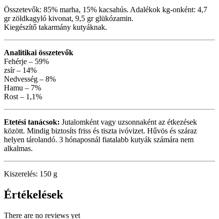
Összetevők: 85% marha, 15% kacsahús. Adalékok kg-onként: 4,7
gr zöldkagyló kivonat, 9,5 gr glükózamin.
Kiegészítő takarmány kutyáknak.
Analitikai összetevők
Fehérje – 59%
zsír – 14%
Nedvesség – 8%
Hamu – 7%
Rost – 1,1%
Etetési tanácsok:
Jutalomként vagy uzsonnaként az étkezések
között. Mindig biztosíts friss és tiszta ivóvizet. Hűvös és száraz
helyen tárolandó. 3 hónaposnál fiatalabb kutyák számára nem
alkalmas.
Kiszerelés: 150 g
Értékelések
There are no reviews yet