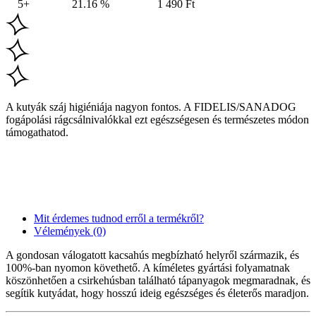
5+
21.16 %
1 490
Ft
A kutyák száj ​​​​higiéniája nagyon fontos. A FIDELIS/SANADOG
fogápolási rágcsálnivalókkal ezt egészségesen és természetes módon
támogathatod.
Mit érdemes tudnod erről a termékről?
Vélemények (0)
A gondosan válogatott kacsahús megbízható helyről származik, és
100%-ban nyomon követhető. A kíméletes gyártási folyamatnak
köszönhetően a csirkehúsban található tápanyagok megmaradnak, és
segítik kutyádat, hogy hosszú ideig egészséges és életerős maradjon.