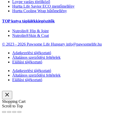
Loype varázs törölköző
Hurtta Life Savior ECO mentőmellény
Hurtta Cooling Wrap hűtőmellény
TOP kutya táplálékkiegészítők
Nutrolin® Hip & Joint
Nutrolin®Skin & Coat
© 2023 - 2026 Pawsome Life Hungary info@pawsomelife.hu
Adatkezelési tájékoztató
Általános szerződési feltételek
Elállási tájékoztató
Adatkezelési tájékoztató
Általános szerződési feltételek
Elállási tájékoztató
Shopping Cart
Scroll to Top