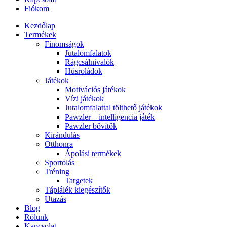
Fiókom
Kezdőlap
Termékek
Finomságok
Jutalomfalatok
Rágcsálnivalók
Húsroládok
Játékok
Motivációs játékok
Vízi játékok
Jutalomfalattal tölthető játékok
Pawzler – intelligencia játék
Pawzler bővítők
Kirándulás
Otthonra
Ápolási termékek
Sportolás
Tréning
Targetek
Táplálék kiegészítők
Utazás
Blog
Rólunk
Kapcsolat