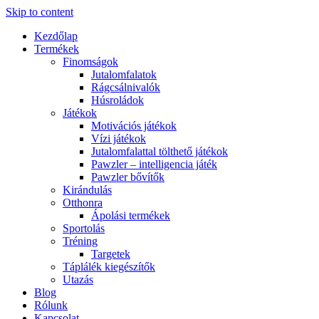
Skip to content
Kezdőlap
Termékek
Finomságok
Jutalomfalatok
Rágcsálnivalók
Húsroládok
Játékok
Motivációs játékok
Vízi játékok
Jutalomfalattal tölthető játékok
Pawzler – intelligencia játék
Pawzler bővítők
Kirándulás
Otthonra
Ápolási termékek
Sportolás
Tréning
Targetek
Táplálék kiegészítők
Utazás
Blog
Rólunk
Kapcsolat