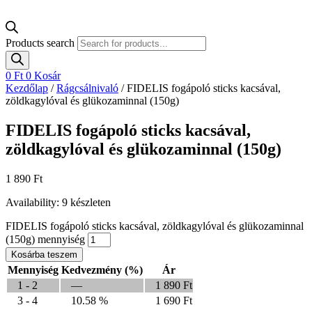
Products search
0
Ft
0
Kosár
Kezdőlap
/
Rágcsálnivaló
/ FIDELIS fogápoló sticks kacsával,
zöldkagylóval és glükozaminnal (150g)
FIDELIS fogápoló sticks kacsával,
zöldkagylóval és glükozaminnal (150g)
1 890
Ft
Availability:
9 készleten
FIDELIS fogápoló sticks kacsával, zöldkagylóval és glükozaminnal
(150g) mennyiség
Kosárba teszem
Mennyiség
Kedvezmény (%)
Ár
1 - 2
—
1 890
Ft
3 - 4
10.58 %
1 690
Ft