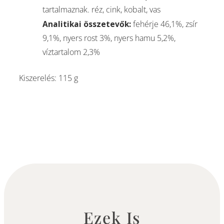
tartalmaznak. réz, cink, kobalt, vas
Analitikai összetevők:
fehérje 46,1%, zsír
9,1%, nyers rost 3%, nyers hamu 5,2%,
víztartalom 2,3%
Kiszerelés: 115 g
Ezek Is