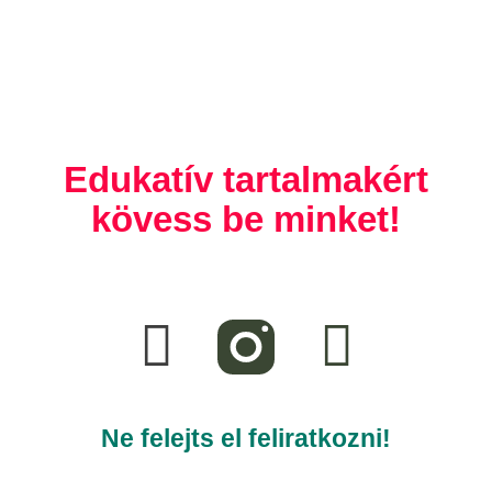
Edukatív tartalmakért
kövess be minket!
F
T
a
i
c
k
e
t
Ne felejts el feliratkozni!