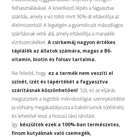
felhasználásával. A következő lépés a fagyasztva
szárítás, amely a víz több mint 90%-át eltávolítja az
élelmiszerből! A legvégén a gyümölcsöt másodlagos
szárításnak vetik alá, amely eltávolítja a maradék
vízrészecskéket.
A csirkemáj nagyon értékes
táplálék az állatok számára, magas a B6-
vitamin, biotin és folsav tartalma.
Ne feledd, hogy
ez a termék nem veszíti el
színét, ízét és tápértékét a fagyasztva
szárításnak köszönhetően!
Sőt, ez az eljárás
megszünteti a legtöbb mikrobiológiai szennyeződést
(a vízhiány megakadályozza a baktériumok túlélését),
és lehetővé teszi a hosszú távú tárolást.
Így
készültek ezek a 100%-ban természetes,
finom kutyáknak való csemegék,