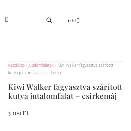
Skip
to
Kosár
content
0
Ft
Kezdőlap
/
Jutalomfalatok
/ Kiwi Walker fagyasztva szárított
kutya jutalomfalat – csirkemáj
Kiwi Walker fagyasztva szárított
kutya jutalomfalat – csirkemáj
3 100
Ft