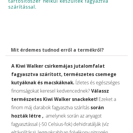
tartósítószer nélkül készültek fagyaztva
szárítással.
Mit érdemes tudnod erről a termékről?
A Kiwi Walker csirkemájas jutalomfalat
fagyasztva szárított, természetes csemege
kutyáknak és macskáknak.
Ízletes és egészséges
finomságokat keresel kedvencednek?
Válassz
természetes Kiwi Walker snackeket!
Ezeket a
finom máj darabok fagyasztva szárítás
során
hozták létre
,
amelynek során az anyagot
fagyasztással (-50 Celsius-fok) dehidratálják (víz
eltávolítása), leggyakrabban folyékony nitrogén