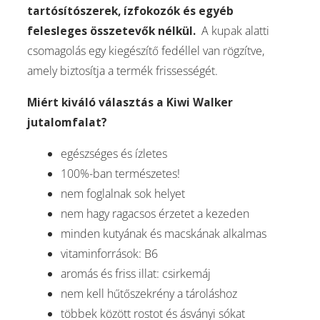
tartósítószerek, ízfokozók és egyéb
felesleges összetevők nélkül.
A kupak alatti
csomagolás egy kiegészítő fedéllel van rögzítve,
amely biztosítja a termék frissességét.
Miért kiváló választás a Kiwi Walker
jutalomfalat?
egészséges és ízletes
100%-ban természetes!
nem foglalnak sok helyet
nem hagy ragacsos érzetet a kezeden
minden kutyának és macskának alkalmas
vitaminforrások: B6
aromás és friss illat: csirkemáj
nem kell hűtőszekrény a tároláshoz
többek között rostot és ásványi sókat