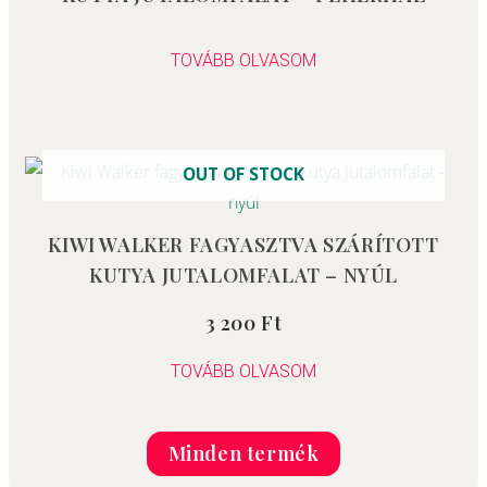
Értékelés:
0
TOVÁBB OLVASOM
/
5
OUT OF STOCK
KIWI WALKER FAGYASZTVA SZÁRÍTOTT
KUTYA JUTALOMFALAT – NYÚL
3 200
Ft
Értékelés:
0
/
5
TOVÁBB OLVASOM
Minden termék