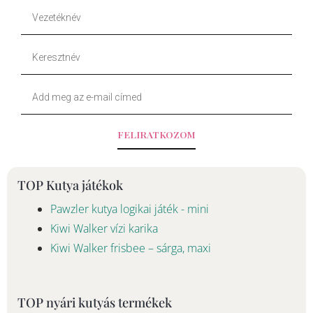
b
o
Vezetéknév
o
k
Keresztnév
o
Your
k
Email
-
FELIRATKOZOM
f
TOP Kutya játékok
Pawzler kutya logikai játék - mini
Kiwi Walker vízi karika
Kiwi Walker frisbee – sárga, maxi
TOP nyári kutyás termékek