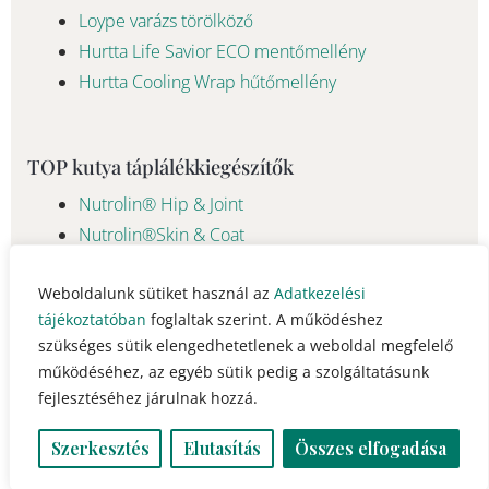
Loype varázs törölköző
Hurtta Life Savior ECO mentőmellény
Hurtta Cooling Wrap hűtőmellény
TOP kutya táplálékkiegészítők
Nutrolin® Hip & Joint
Nutrolin®Skin & Coat
Weboldalunk sütiket használ az
Adatkezelési
tájékoztatóban
foglaltak szerint. A működéshez
© 2023 - 2026 Pawsome Life Hungary info@pawsomelife.hu
szükséges sütik elengedhetetlenek a weboldal megfelelő
működéséhez, az egyéb sütik pedig a szolgáltatásunk
fejlesztéséhez járulnak hozzá.
Szerkesztés
Elutasítás
Összes elfogadása