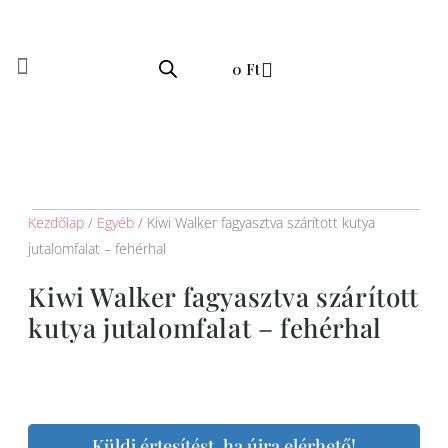
Skip
to
Kosár
content
0
Ft
Kezdőlap
/
Egyéb
/ Kiwi Walker fagyasztva szárított kutya
jutalomfalat – fehérhal
Kiwi Walker fagyasztva szárított
kutya jutalomfalat – fehérhal
Küldj értesítést, ha újra elérhető!