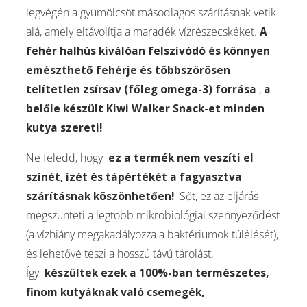
legvégén a gyümölcsöt másodlagos szárításnak vetik
alá, amely eltávolítja a maradék vízrészecskéket.
A
fehér halhús kiválóan felszívódó és könnyen
emészthető fehérje és többszörösen
telítetlen zsírsav (főleg omega-3) forrása
,
a
belőle készült Kiwi Walker Snack-et minden
kutya szereti!
Ne feledd, hogy
ez a termék nem veszíti el
színét, ízét és tápértékét a fagyasztva
szárításnak köszönhetően!
Sőt, ez az eljárás
megszünteti a legtöbb mikrobiológiai szennyeződést
(a vízhiány megakadályozza a baktériumok túlélését),
és lehetővé teszi a hosszú távú tárolást.
Így
készültek ezek a 100%-ban természetes,
finom kutyáknak való csemegék,