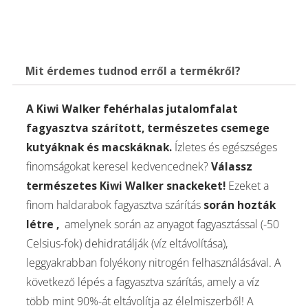
Mit érdemes tudnod erről a termékről?
A Kiwi Walker fehérhalas jutalomfalat
fagyasztva szárított, természetes csemege
kutyáknak és macskáknak.
Ízletes és egészséges
finomságokat keresel kedvencednek?
Válassz
természetes Kiwi Walker snackeket!
Ezeket a
finom haldarabok fagyasztva szárítás
során hozták
létre
,
amelynek során az anyagot fagyasztással (-50
Celsius-fok) dehidratálják (víz eltávolítása),
leggyakrabban folyékony nitrogén felhasználásával. A
következő lépés a fagyasztva szárítás, amely a víz
több mint 90%-át eltávolítja az élelmiszerből! A