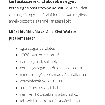
tartósítószerek, ízfokozók és egyéb
felesleges összetevők nélkül.
A kupak alatti
csomagolás egy kiegészítő fedéllel van rögzítve,
amely biztosítja a termék frissességét.
Miért kiváló választás a Kiwi Walker
jutalomfalat?
egészséges és ízletes
100%-ban természetes!
nem foglalnak sok helyet
nem hagy ragacsos érzetet a kezeden
minden kutyának és macskának alkalmas
vitaminforrások: A, D, E és B
aromás és friss illat: hal
nem kell hűtőszekrény a tároláshoz
többek között rostot és ásványi sókat