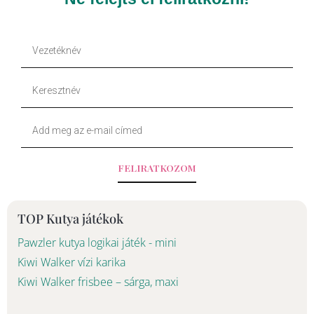
e
t
b
o
Vezetéknév
o
k
Keresztnév
o
Your
k
Email
-
FELIRATKOZOM
f
TOP Kutya játékok
Pawzler kutya logikai játék - mini
Kiwi Walker vízi karika
Kiwi Walker frisbee – sárga, maxi