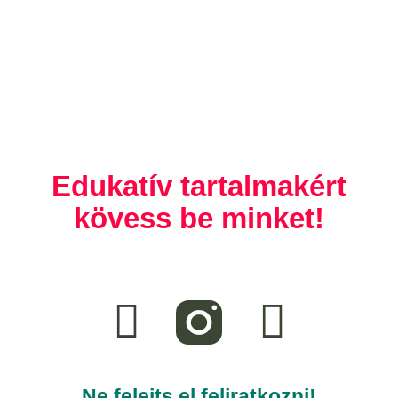
Edukatív tartalmakért
kövess be minket!
F
T
a
i
c
k
Ne felejts el feliratkozni!