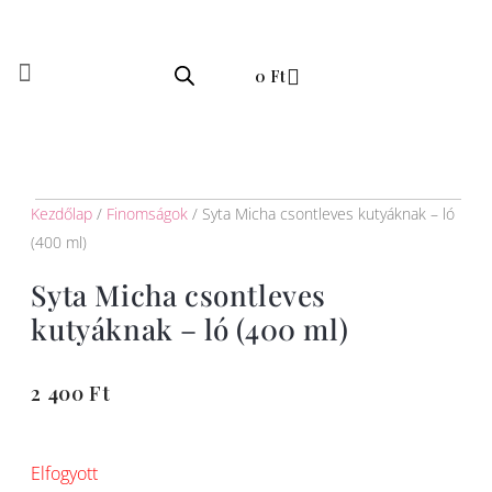
Skip
to
Kosár
content
0
Ft
Kezdőlap
/
Finomságok
/ Syta Micha csontleves kutyáknak – ló
(400 ml)
Syta Micha csontleves
kutyáknak – ló (400 ml)
2 400
Ft
Elfogyott