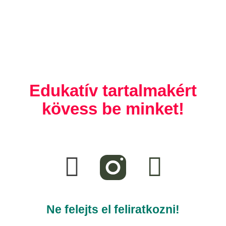
Edukatív tartalmakért
kövess be minket!
F
T
a
i
c
k
e
t
Ne felejts el feliratkozni!