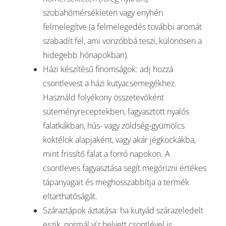
szobahőmérsékleten vagy enyhén
felmelegítve (a felmelegedés további aromát
szabadít fel, ami vonzóbbá teszi, különösen a
hidegebb hónapokban).
Házi készítésű finomságok: adj hozzá
csontlevest a házi kutyacsemegékhez.
Használd folyékony összetevőként
süteményreceptekben, fagyasztott nyalós
falatkákban, hús- vagy zöldség-gyümölcs
koktélok alapjaként, vagy akár jégkockákba,
mint frissítő falat a forró napokon. A
csontleves fagyasztása segít megőrizni értékes
tápanyagait és meghosszabbítja a termék
eltarthatóságát.
Száraztápok áztatása: ha kutyád szárazeledelt
eszik, normál víz helyett csontlével is