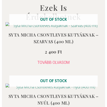
Ezek Is
Érdekelhetnek
OUT OF STOCK
SYTA MICHA CSONTLEVES KUTYÁKNAK –
SZARVAS (400 ML)
2 400
Ft
Értékelés:
0
/
5
TOVÁBB OLVASOM
OUT OF STOCK
SYTA MICHA CSONTLEVES KUTYÁKNAK –
NYÚL (400 ML)