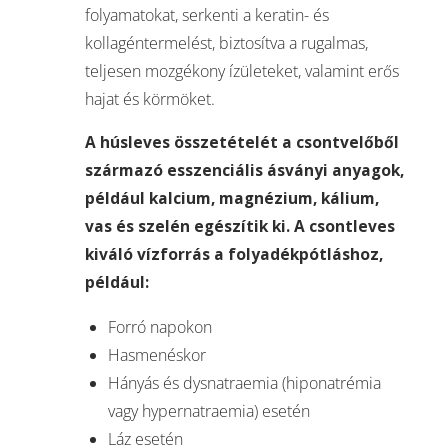
folyamatokat, serkenti a keratin- és
kollagéntermelést, biztosítva a rugalmas,
teljesen mozgékony ízületeket, valamint erős
hajat és körmöket.
A húsleves összetételét a csontvelőből
származó esszenciális ásványi anyagok,
például kalcium, magnézium, kálium,
vas és szelén egészítik ki. A csontleves
kiváló vízforrás a folyadékpótláshoz,
például:
Forró napokon
Hasmenéskor
Hányás és dysnatraemia (hiponatrémia
vagy hypernatraemia) esetén
Láz esetén