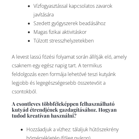
Vízfogyasztással kapcsolatos zavarok
javítására
Szedett gyógyszerek beadásához
Magas fizikai aktivitáskor
Túlzott stresszhelyzetekben
A levest lassú főzési folyamat során állítják elő, amely
csaknem egy egész napig tart. A termikus
feldolgozás ezen formája lehetővé teszi kutyánk
legjobb és legegészségesebb összetevőit a
csontokból.
A csontleves többféleképpen felhasználható
kutyád étrendjének gazdagításához. Hogyan
tudod kreatívan használni?
Hozzáadjuk a vízhez: tálaljuk hűtőszekrény
hőmérsékletén (főleg nyáron),