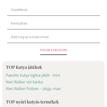
b
o
Vezetéknév
o
k
Keresztnév
o
Your
k
Email
-
FELIRATKOZOM
f
TOP Kutya játékok
Pawzler kutya logikai játék - mini
Kiwi Walker vízi karika
Kiwi Walker frisbee – sárga, maxi
TOP nyári kutyás termékek