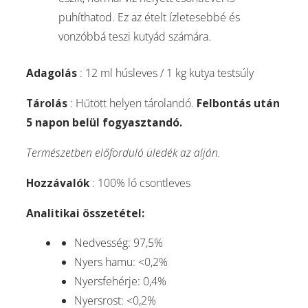
puhíthatod. Ez az ételt ízletesebbé és
vonzóbbá teszi kutyád számára.
Adagolás
: 12 ml húsleves / 1 kg kutya testsúly
Tárolás
: Hűtött helyen tárolandó.
Felbontás után
5 napon belül fogyasztandó.
Természetben előforduló üledék az alján.
Hozzávalók
: 100% ló csontleves
Analitikai összetétel:
Nedvesség: 97,5%
Nyers hamu: <0,2%
Nyersfehérje: 0,4%
Nyersrost: <0,2%